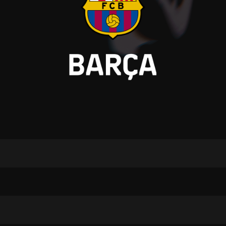
V
pitalités
Adidas Arena
Accès et informations
Arena Tour
D
Événements et séminaires
Entertainment
FAQ