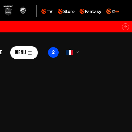
e
Menu
Le Club
ctualités
istoire
Foundation
arisii