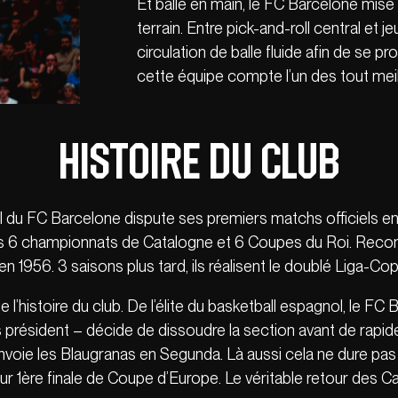
Et balle en main, le FC Barcelone mise
terrain. Entre pick-and-roll central et je
circulation de balle fluide afin de se p
cette équipe compte l’un des tout meil
Histoire du club
l du FC Barcelone dispute ses premiers matchs officiels en 19
rs 6 championnats de Catalogne et 6 Coupes du Roi. Reconn
 1956. 3 saisons plus tard, ils réalisent le doublé Liga-Cop
 l’histoire du club. De l’élite du basketball espagnol, le F
 président – décide de dissoudre la section avant de rapide
envoie les Blaugranas en Segunda. Là aussi cela ne dure pa
eur 1ère finale de Coupe d’Europe. Le véritable retour des Cat