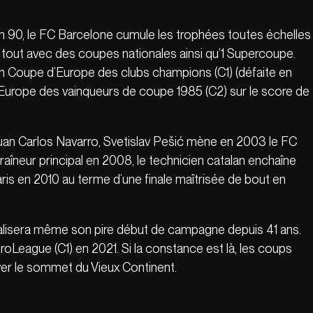
n 90, le FC Barcelone cumule les trophées toutes échelles
 tout avec des coupes nationales ainsi qu’1 Supercoupe.
en Coupe d’Europe des clubs champions (C1) (défaite en
d’Europe des vainqueurs de coupe 1985 (C2) sur le score de
uan Carlos Navarro, Svetislav Pešić mène en 2003 le FC
aîneur principal en 2008, le technicien catalan enchaîne
Paris en 2010 au terme d’une finale maîtrisée de bout en
réalisera même son pire début de campagne depuis 41 ans.
oLeague (C1) en 2021. Si la constance est là, les coups
uver le sommet du Vieux Continent.