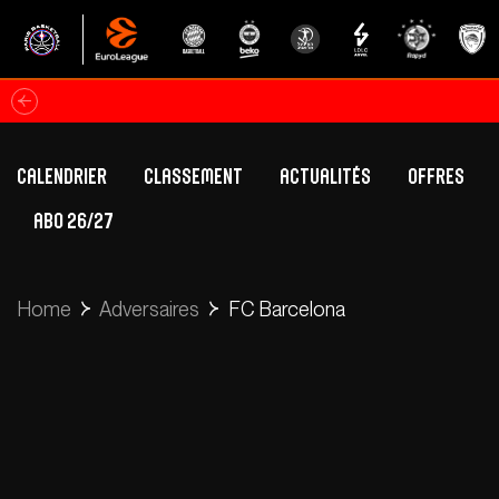
Calendrier
Classement
Actualités
Offres
ABO 26/27
Classement Betclic Elite
Offres Grand Pub
Classement EuroLeague
Offres Hospitali
Home
Adversaires
FC Barcelona
Équipe Première
Section fém
Calendrier
Présentation
Effectif
Effectif
Classement Betclic Elite
Classement EuroLeague