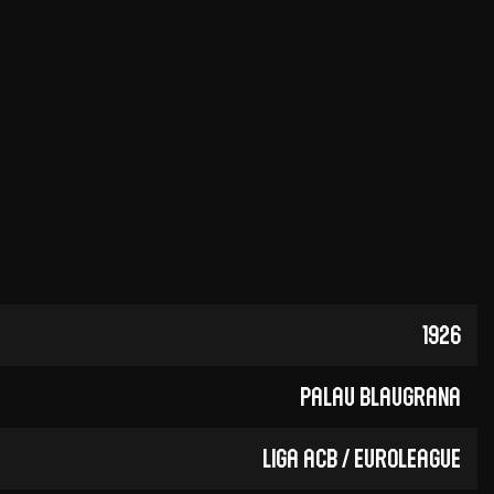
olontaires
ON RECRUTE
Contact
Partenaires
Nos partenaires
evenir partenaire
Business Club
1926
Palau Blaugrana
Liga ACB / EuroLeague