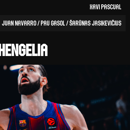
Xavi Pascual
Juan Navarro / Pau Gasol / Šarūnas Jasikevičius
hengelia