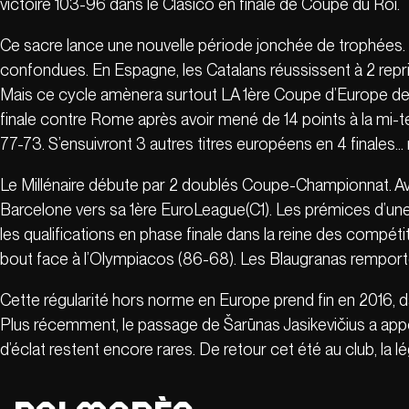
victoire 103-96 dans le Clasico en finale de Coupe du Roi.
Ce sacre lance une nouvelle période jonchée de trophées.
confondues. En Espagne, les Catalans réussissent à 2 repr
Mais ce cycle amènera surtout LA 1ère Coupe d’Europe de l
finale contre Rome après avoir mené de 14 points à la mi-
77-73. S’ensuivront 3 autres titres européens en 4 finales…
Le Millénaire débute par 2 doublés Coupe-Championnat. Av
Barcelone vers sa 1ère EuroLeague(C1). Les prémices d’une 
les qualifications en phase finale dans la reine des compéti
bout face à l’Olympiacos (86-68). Les Blaugranas remporte
Cette régularité hors norme en Europe prend fin en 2016, 
Plus récemment, le passage de Šarūnas Jasikevičius a appo
d’éclat restent encore rares. De retour cet été au club, la