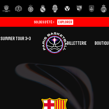
Soldes d’été⚡
Explorer
SUMMER TOUR 3×3
Billetterie
Boutiqu
lic
tés
inine
Centre de Formation
Présentation
A
La vie au centre
H
Effectif
Camps
P