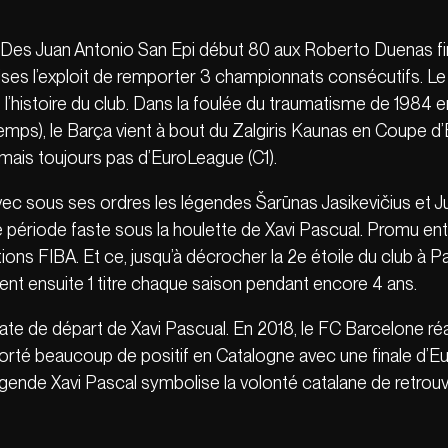
 Des Juan Antonio San Epi début 80 aux Roberto Duenas fi
ises l’exploit de remporter 3 championnats consécutifs. Le
’histoire du club. Dans la foulée du traumatisme de 1984 
temps), le Barça vient à bout du Zalgiris Kaunas en Coupe 
 mais toujours pas d’EuroLeague (C1).
ec sous ses ordres les légendes Šarūnas Jasikevičius et J
période faste sous la houlette de Xavi Pascual. Promu entr
tions FIBA. Et ce, jusqu’à décrocher la 2e étoile du club à 
nt ensuite 1 titre chaque saison pendant encore 4 ans.
date de départ de Xavi Pascual. En 2018, le FC Barcelone 
rté beaucoup de positif en Catalogne avec une finale d’Eur
 légende Xavi Pascal symbolise la volonté catalane de retro