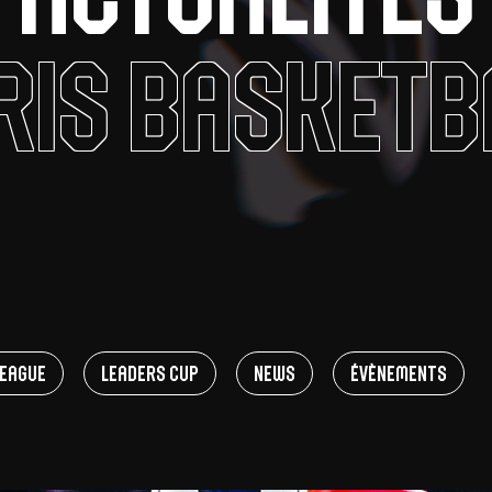
V
ris Basketb
pitalités
Adidas Arena
Accès et informations
Arena Tour
D
Événements et séminaires
Entertainment
FAQ
eague
Leaders Cup
News
Évènements