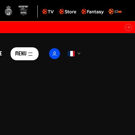
e
Menu
Le Club
ctualités
istoire
Foundation
arisii