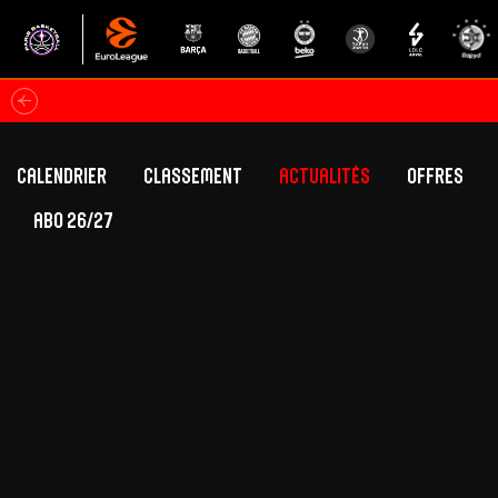
Calendrier
Classement
Actualités
Offres
ABO 26/27
Classement Betclic Elite
Offres Grand Pub
Classement EuroLeague
Offres Hospitali
Équipe Première
Section fém
Calendrier
Présentation
Effectif
Effectif
Classement Betclic Elite
Classement EuroLeague