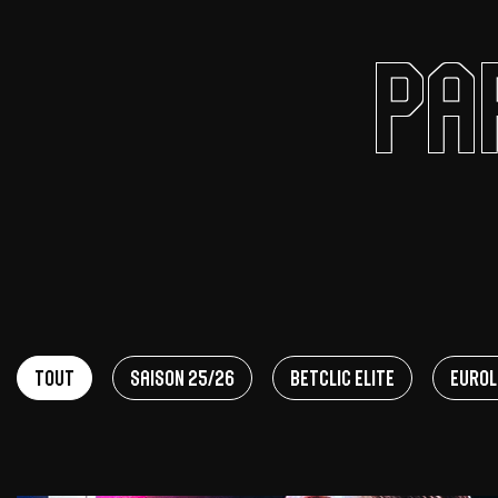
Pa
Offres Grand Public
Offres Hos
Abonnement 26/27
Courtside Club
CSE & Collectivités
Central House
Clubs & Associations
Suites
Étudiants & Écoles
FAQ
FAQ
Tout
Saison 25/26
Betclic Elite
EuroL