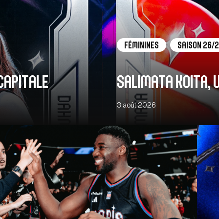
Féminines
Saison 26/
capitale
Salimata Koita, 
3 août 2026