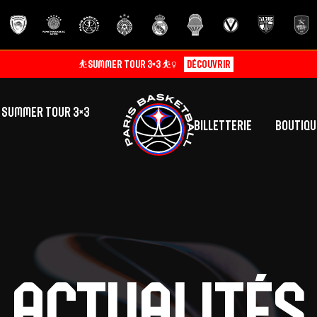
SUMMER TOUR 3×3
Billetterie
Boutiqu
lic
tés
inine
Centre de Formation
Présentation
A
La vie au centre
H
Actualités
Effectif
Camps
P