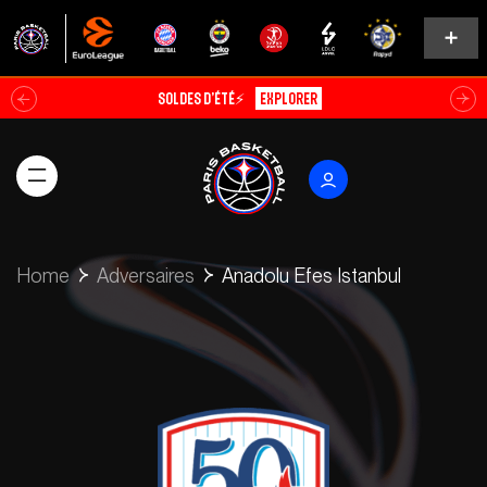
Soldes d’été⚡
Explorer
Home
Adversaires
Anadolu Efes Istanbul