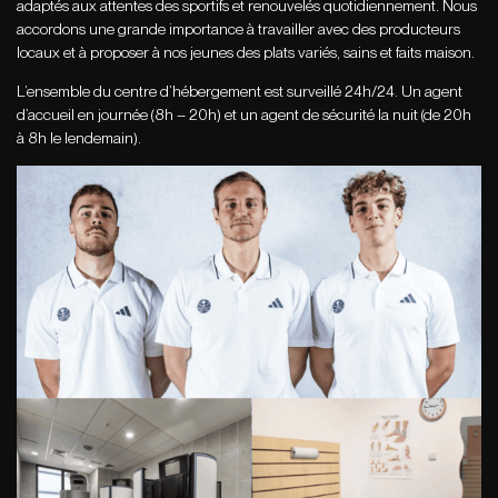
adaptés aux attentes des sportifs et renouvelés quotidiennement. Nous
accordons une grande importance à travailler avec des producteurs
locaux et à proposer à nos jeunes des plats variés, sains et faits maison.
L’ensemble du centre d’hébergement est surveillé 24h/24. Un agent
d’accueil en journée (8h – 20h) et un agent de sécurité la nuit (de 20h
à 8h le lendemain).