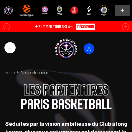
⛹️SUMMER TOUR 3×3 ⛹️‍♀️
Découvrir
Home
Nos partenaires
Les partenaires
Paris Basketball
Séduites par la vision ambitieuse du Club à long
terme, plusieurs entreprises ont déjà rejoint le