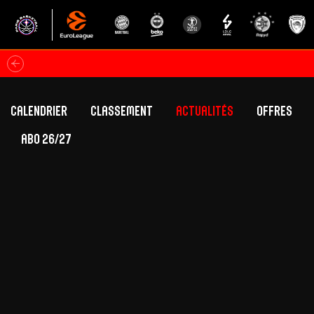
Calendrier
Classement
Actualités
Offres
ABO 26/27
Classement Betclic Elite
Offres Grand Pub
Classement EuroLeague
Offres Hospitali
Équipe Première
Section fém
Calendrier
Présentation
Effectif
Effectif
Classement Betclic Elite
Classement EuroLeague