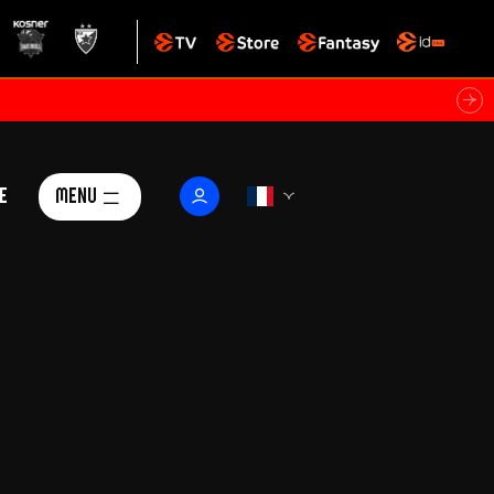
e
Menu
Le Club
ctualités
istoire
Foundation
arisii