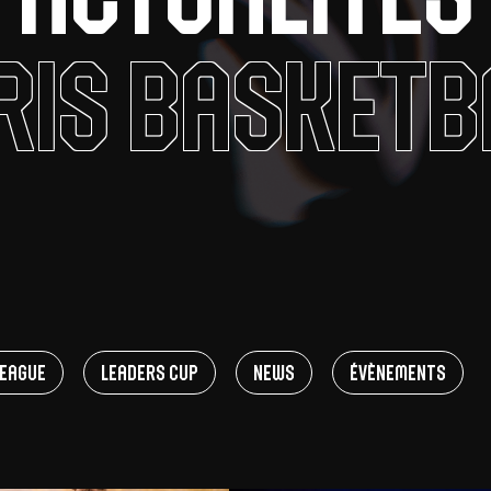
V
ris Basketb
pitalités
Adidas Arena
Accès et informations
Arena Tour
D
Événements et séminaires
Entertainment
FAQ
eague
Leaders Cup
News
Évènements