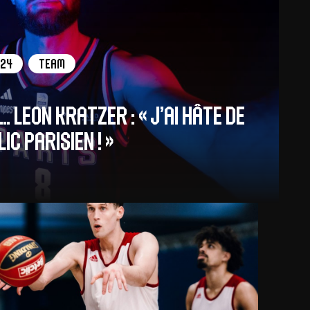
/24
Team
 LEON KRATZER : « J’ai hâte de
ic parisien ! »