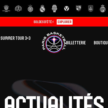
Soldes d’été⚡
Explorer
SUMMER TOUR 3×3
Billetterie
Boutiqu
lic
tés
inine
Centre de Formation
Présentation
A
La vie au centre
H
Actualités
Effectif
Camps
P