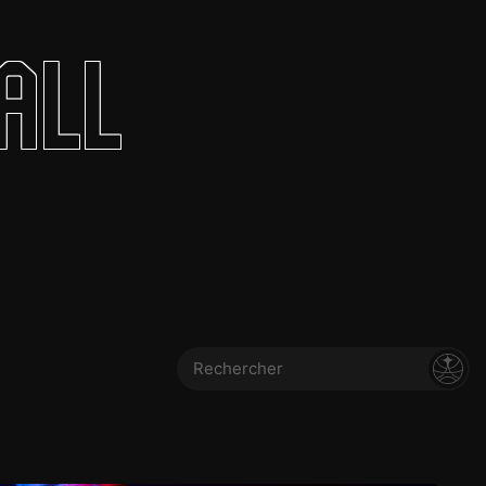
olontaires
all
ON RECRUTE
Contact
Partenaires
Nos partenaires
evenir partenaire
Business Club
Rechercher