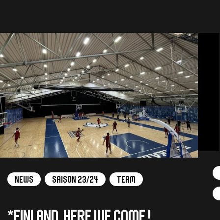
News
Saison 23/24
Team
*Finland, here we come !