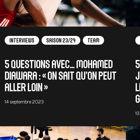
Interviews
Saison 23/24
Team
5 QUESTIONS AVEC… MOHAMED
5
DIAWARA : « On sait qu’on peut
J
aller loin »
l
g
14 septembre 2023
13