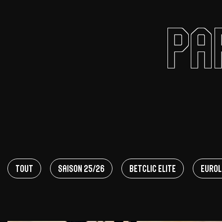
Pa
Offres Grand Public
Offres Hos
Abonnement 26/27
Courtside Club
CSE & Collectivités
Central House
Clubs & Associations
Suites
Étudiants & Écoles
FAQ
FAQ
Tout
Saison 25/26
Betclic Elite
EuroL