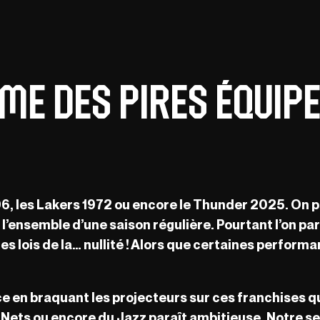
time des pires équip
996, les Lakers 1972 ou encore le Thunder 2025. On
nt l’ensemble d’une saison régulière. Pourtant l’on p
es lois de la… nullité ! Alors que certaines perform
ice en braquant les projecteurs sur ces franchises qui
Nets ou encore du Jazz paraît ambitieuse. Notre seu