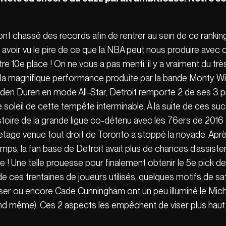
 ont chassé des records afin de rentrer au sein de ce rankin
 avoir vu le pire de ce que la NBA peut nous produire avec
re 10e place ! On ne vous a pas menti, il y a vraiment du tr
a magnifique performance produite par la bande Monty Wil
Jaden Duren en mode All-Star, Detroit remporte 2 de ses 3 
 de soleil de cette tempête interminable. À la suite de ces su
istoire de la grande ligue co-détenu avec les 76ers de 2016 
e venue tout droit de Toronto a stoppé la noyade. Après, ç
ps, la fan base de Detroit avait plus de chances d’assister 
re ! Une telle prouesse pour finalement obtenir le 5e pick
 de ces trentaines de joueurs utilisés, quelques motifs de sa
r ou encore Cade Cunningham ont un peu illuminé le Mic
uand même). Ces 2 aspects les empêchent de viser plus haut e