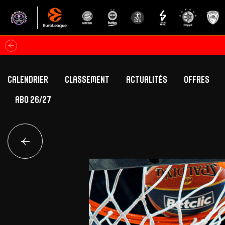
Calendrier
Classement
Actualités
Offres
ABO 26/27
Classement Betclic Elite
Offres Grand Pub
Classement EuroLeague
Offres Hospitali
Équipe Première
Section fém
Calendrier
Présentation
Effectif
Effectif
Classement Betclic Elite
Classement EuroLeague