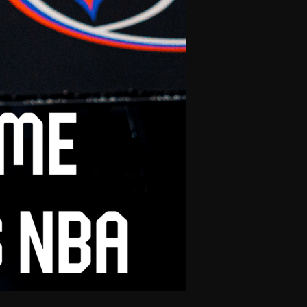
olontaires
ON RECRUTE
Contact
Partenaires
Nos partenaires
evenir partenaire
Business Club