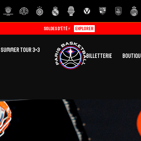
ABO EARLY BIRD 26/27🔥
Découvrir
SUMMER TOUR 3×3
Billetterie
Boutiqu
lic
tés
inine
Centre de Formation
Présentation
A
La vie au centre
H
Effectif
Camps
P