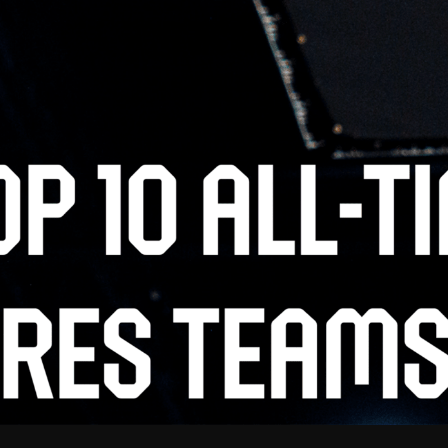
V
pitalités
Adidas Arena
Accès et informations
Arena Tour
D
Événements et séminaires
Entertainment
FAQ