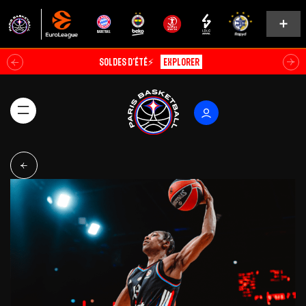
Soldes d’été⚡
Explorer