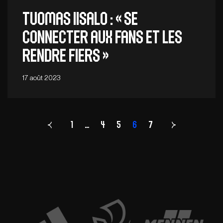
TUOMAS IISALO : « Se
connecter aux fans et les
rendre fiers »
17 août 2023
1
…
4
5
Page
6
7