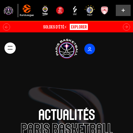
ABO EARLY BIRD 26/27🔥
Découvrir
Actualités
Paris Basketball