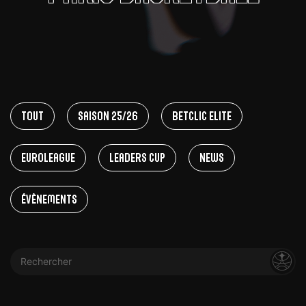
Tout
Saison 25/26
Betclic Elite
EuroLeague
Leaders Cup
News
Évènements
Rechercher