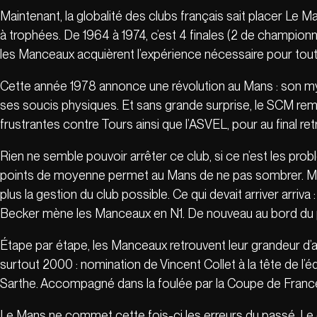
Maintenant, la globalité des clubs français sait placer Le 
à trophées. De 1964 à 1974, c’est 4 finales (2 de champion
les Manceaux acquièrent l’expérience nécessaire pour tout 
Cette année 1978 annonce une révolution au Mans : son m
ses soucis physiques. Et sans grande surprise, le SCM rem
frustrantes contre Tours ainsi que l’ASVEL, pour au final r
Rien ne semble pouvoir arrêter ce club, si ce n’est les p
points de moyenne permet au Mans de ne pas sombrer. Mais 
plus la gestion du club possible. Ce qui devait arriver arriv
Becker mène les Manceaux en N1. De nouveau au bord du pré
Étape par étape, les Manceaux retrouvent leur grandeur d’a
surtout 2000 : nomination de Vincent Collet à la tête de l’
Sarthe. Accompagné dans la foulée par la Coupe de Franc
Le Mans ne commet cette fois-ci les erreurs du passé. Le d