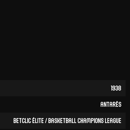
olontaires
ON RECRUTE
Contact
Partenaires
Nos partenaires
evenir partenaire
Business Club
1938
Antarès
Betclic ÉLITE / Basketball Champions League