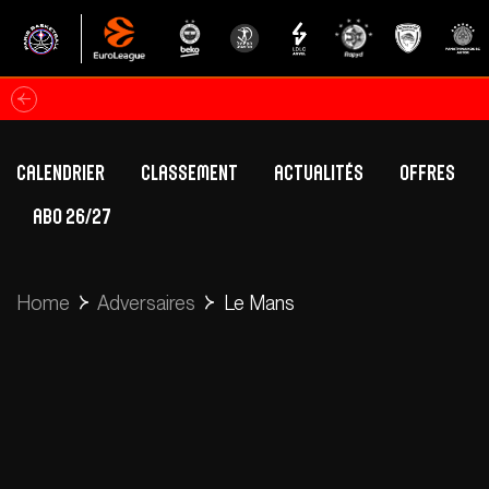
Calendrier
Classement
Actualités
Offres
ABO 26/27
Classement Betclic Elite
Offres Grand Pub
Classement EuroLeague
Offres Hospitali
Home
Adversaires
Le Mans
Équipe Première
Section fém
Calendrier
Présentation
Effectif
Effectif
Classement Betclic Elite
Classement EuroLeague