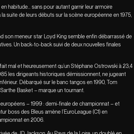
 en habitude… sans pour autant garnir leur armoire
à la suite de leurs débuts sur la scène européenne en 1975,
and son meneur star Loyd King semble enfin débarrassé de
ves. Un back-to-back suivi de deux nouvelles finales
l fait mal et heureusement qu’un Stéphane Ostrowski à 23,4
85 les dirigeants historiques démissionnent, ne jugeant
au inférieur. Débarqué sur le banc tangos en 1990, Tom
 Sarthe Basket – marque un tournant.
s européens – 1999 : demi-finale de championnat – et
e futur boss des Bleus amène l’EuroLeague (C1) en
hampionnat en 2006.
rivée de JD Jackson. Au Pays de la Loire, un doublé en