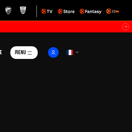
e
Menu
Le Club
ctualités
istoire
Foundation
arisii