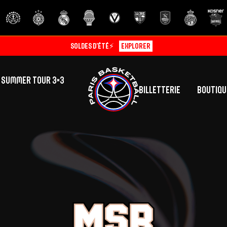
Soldes d’été⚡
Explorer
SUMMER TOUR 3×3
Billetterie
Boutiqu
lic
tés
inine
Centre de Formation
Présentation
A
La vie au centre
H
Effectif
Camps
P