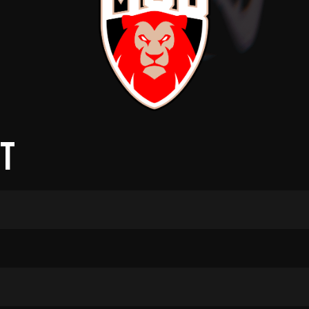
V
pitalités
Adidas Arena
Accès et informations
et
Arena Tour
D
Événements et séminaires
Entertainment
FAQ