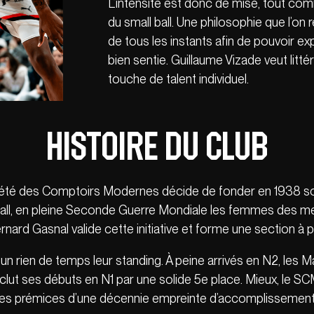
L’intensité est donc de mise, tout com
du small ball. Une philosophie que l’o
de tous les instants afin de pouvoir exp
bien sentie. Guillaume Vizade veut lit
touche de talent individuel.
Histoire du club
ciété des Comptoirs Modernes décide de fonder en 1938 son
ball, en pleine Seconde Guerre Mondiale les femmes des m
ard Gasnal valide cette initiative et forme une section à p
n un rien de temps leur standing. À peine arrivés en N2, les 
nclut ses débuts en N1 par une solide 5e place. Mieux, le 
 Les prémices d’une décennie empreinte d’accomplissement