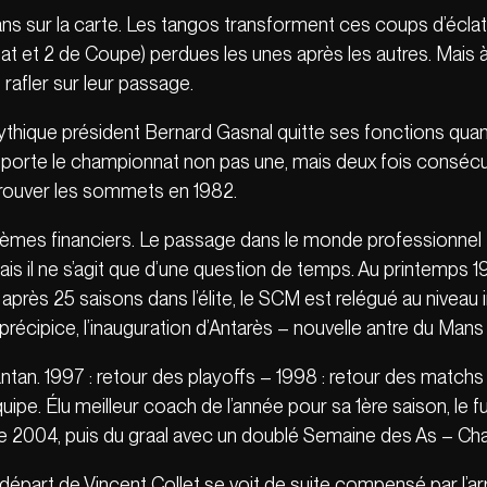
Mans sur la carte. Les tangos transforment ces coups d’éclat
nat et 2 de Coupe) perdues les unes après les autres. Mais 
rafler sur leur passage.
ythique président Bernard Gasnal quitte ses fonctions qu
porte le championnat non pas une, mais deux fois consécuti
etrouver les sommets en 1982.
roblèmes financiers. Le passage dans le monde professionne
il ne s’agit que d’une question de temps. Au printemps 19
a : après 25 saisons dans l’élite, le SCM est relégué au nive
cipice, l’inauguration d’Antarès – nouvelle antre du Mans
ntan. 1997 : retour des playoffs – 1998 : retour des match
équipe. Élu meilleur coach de l’année pour sa 1ère saison, l
e 2004, puis du graal avec un doublé Semaine des As – C
épart de Vincent Collet se voit de suite compensé par l’ar