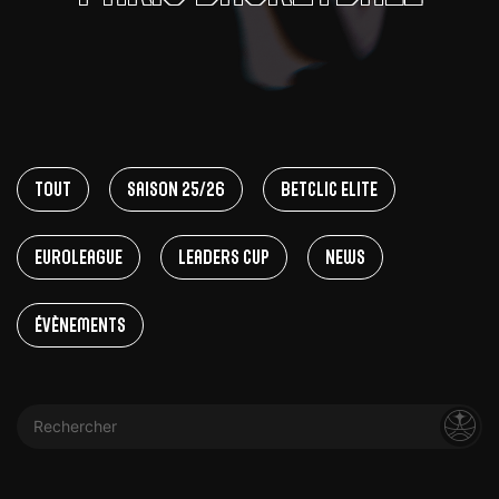
Tout
Saison 25/26
Betclic Elite
EuroLeague
Leaders Cup
News
Évènements
Rechercher