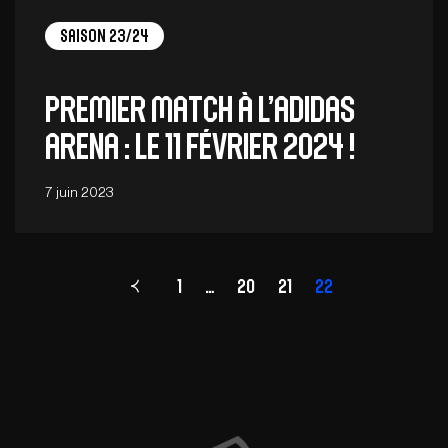
Saison 23/24
Premier match à l’adidas
arena : le 11 février 2024 !
7 juin 2023
1
…
Page
20
21
22