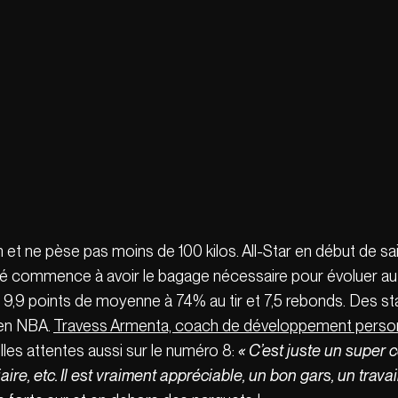
m et ne pèse pas moins de 100 kilos. All-Star en début de sa
té commence à avoir le bagage nécessaire pour évoluer au p
9,9 points de moyenne à 74% au tir et 7,5 rebonds. Des sta
 en NBA.
T
ravess Armenta, coach de développement person
elles attentes aussi sur le numéro 8:
« C’est juste un super c
ire, etc. Il est vraiment appréciable, un bon gars, un travail