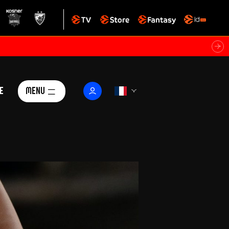
e
Menu
Le Club
ctualités
istoire
Foundation
arisii