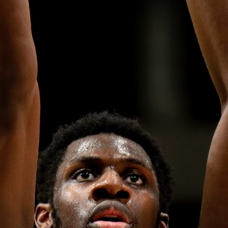
V
pitalités
Adidas Arena
Accès et informations
Arena Tour
D
Événements et séminaires
Entertainment
FAQ