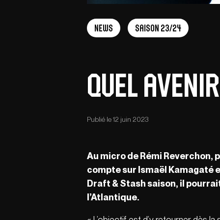
News
Saison 23/24
Quel aveni
Publié le 12 juin 2023
Au micro de Rémi Reverchon, po
compte sur Ismaël Kamagaté et 
Draft & Stash saison, il pourrai
l’Atlantique.
«
L’objectif est d’y retourner dès la