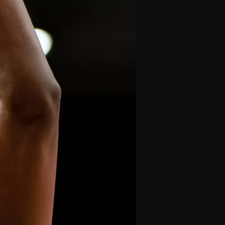
olontaires
ON RECRUTE
Contact
Partenaires
Nos partenaires
evenir partenaire
Business Club