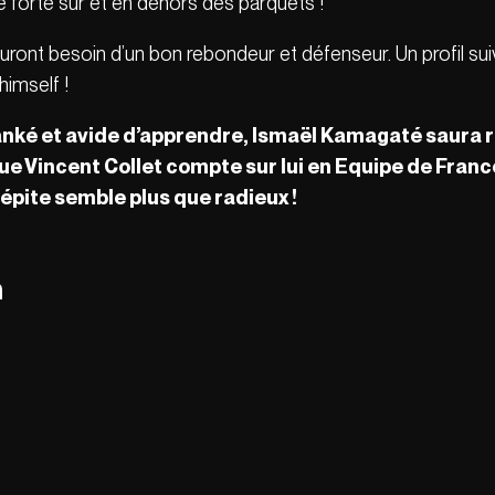
 forte sur et en dehors des parquets !
uront besoin d’un bon rebondeur et défenseur. Un profil suiv
himself !
 tanké et avide d’apprendre, Ismaël Kamagaté saura
que Vincent Collet compte sur lui en Equipe de France
pépite semble plus que radieux !