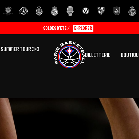
Soldes d’été⚡
Explorer
SUMMER TOUR 3×3
Billetterie
Boutiqu
lic
tés
inine
Centre de Formation
Présentation
A
La vie au centre
H
Effectif
Camps
P