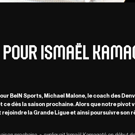
r pour Ismaël Kama
ur BeIN Sports, Michael Malone, le coach des Denver
ce dès la saison prochaine. Alors que notre pivot v
t rejoindre la Grande Ligue et ainsi poursuivre son r
 saison prochaine
. », expliquait Ismaël Kamagaté en début de