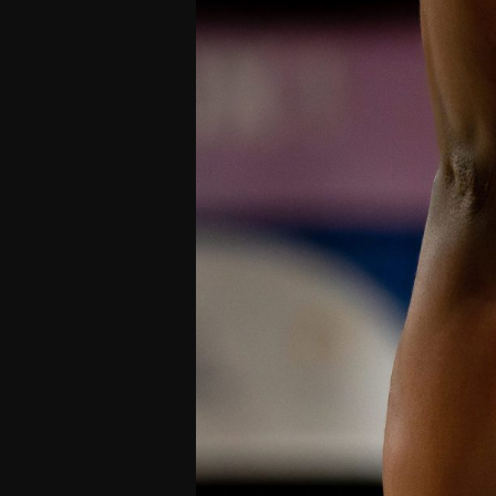
Offres Grand Public
Offres Hos
Abonnement 26/27
Courtside Club
CSE & Collectivités
Central House
Clubs & Associations
Suites
Étudiants & Écoles
FAQ
FAQ