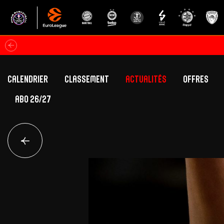
Calendrier
Classement
Actualités
Offres
ABO 26/27
Classement Betclic Elite
Offres Grand Pub
Classement EuroLeague
Offres Hospitali
Équipe Première
Section fém
Calendrier
Présentation
Effectif
Effectif
Classement Betclic Elite
Classement EuroLeague