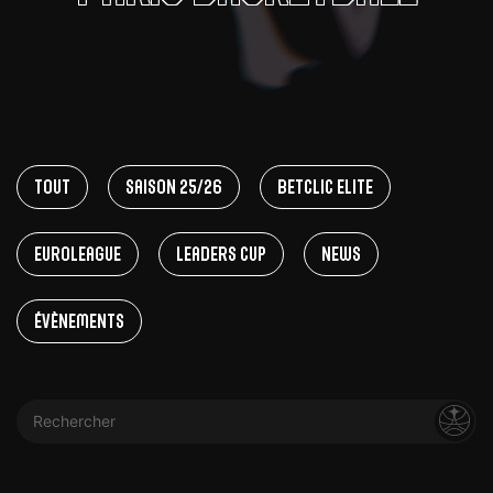
Tout
Saison 25/26
Betclic Elite
EuroLeague
Leaders Cup
News
Évènements
Rechercher