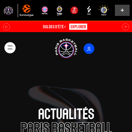
ABO EARLY BIRD 26/27🔥
Découvrir
Actualités
Paris Basketball