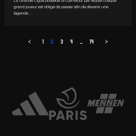
La Grande Ligue possède un carrefour par lequel chaque
grand joueur est obligé de passer afin de devenir une
légende.…
1
2
3
4
Page
…
14