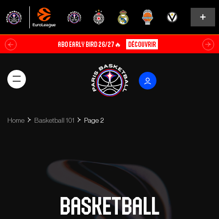
⛹️SUMMER TOUR 3×3 ⛹️‍♀️
Découvrir
Home
Basketball 101
Page 2
Basketball