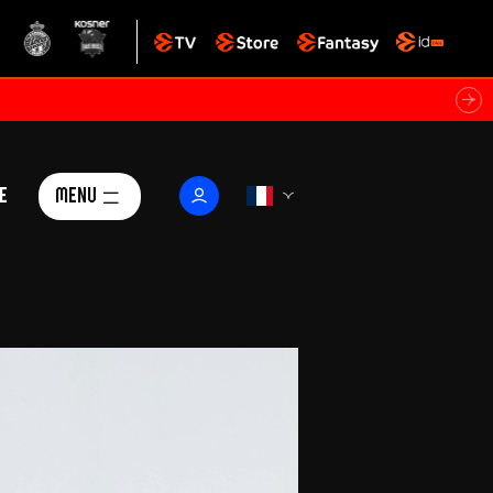
e
Menu
Le Club
ctualités
istoire
Foundation
arisii