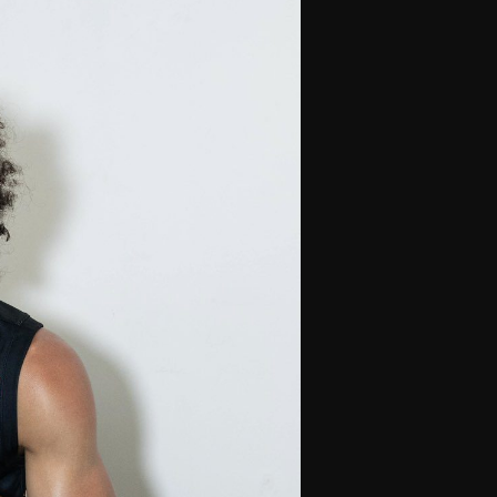
olontaires
ON RECRUTE
Contact
Partenaires
Nos partenaires
evenir partenaire
Business Club