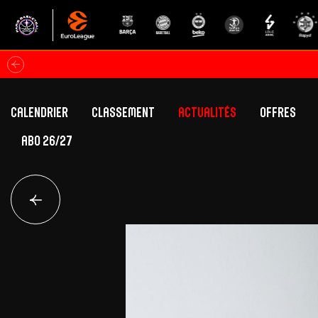
Calendrier
Classement
Actualités
Offres
ABO 26/27
Classement Betclic Elite
Offres Grand Pub
Classement EuroLeague
Offres Hospitali
Équipe Première
Section fém
Calendrier
Présentation
Effectif
Effectif
Classement Betclic Elite
Classement EuroLeague