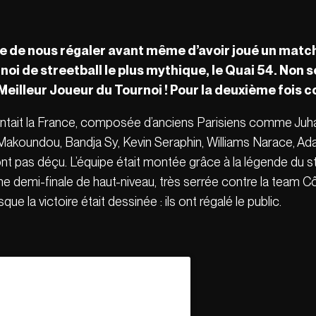
 de nous régaler avant même d’avoir joué un match
ournoi de streetball le plus mythique, le Quai 54. No
 Meilleur Joueur du Tournoi ! Pour la deuxième fois c
ntait la France, composée d’anciens Parisiens comme Juha
Makoundou, Bandja Sy, Kevin Seraphin, Williams Narace, Ad
 n’ont pas déçu. L’équipe était montée grâce à la légende du 
 demi-finale de haut-niveau, très serrée contre la team Côte
que la victoire était dessinée : ils ont régalé le public.