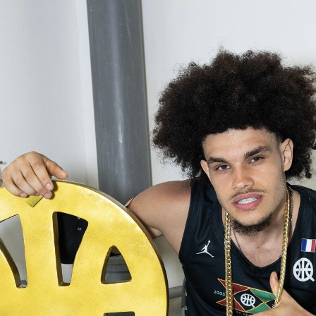
V
pitalités
Adidas Arena
Accès et informations
Arena Tour
D
Événements et séminaires
Entertainment
FAQ