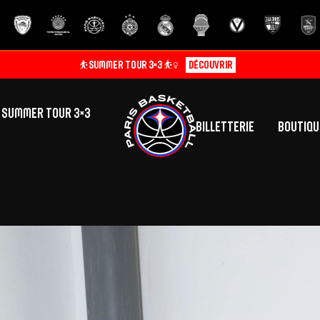
⛹️SUMMER TOUR 3×3 ⛹️‍♀️
Découvrir
SUMMER TOUR 3×3
Billetterie
Boutiqu
lic
tés
inine
Centre de Formation
Présentation
A
La vie au centre
H
Effectif
Camps
P