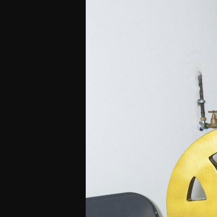
Offres Grand Public
Offres Hos
Abonnement 26/27
Courtside Club
CSE & Collectivités
Central House
Clubs & Associations
Suites
Étudiants & Écoles
FAQ
FAQ