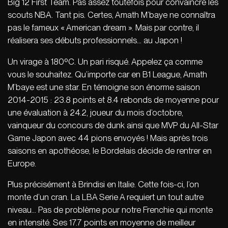
Big 12 First Team. Pas assez toutefois pour convaincre les
scouts NBA. Tant pis. Certes, Amath M’baye ne connaîtra
pas le fameux « American dream ». Mais par contre, il
réalisera ses débuts professionnels… au Japon !
Un virage à 180ºC. Un pari risqué. Appelez ça comme
vous le souhaitez. Qu’importe car en B1 League, Amath
M’baye est une star. En témoigne son énorme saison
2014-2015 : 23.8 points et 8.4 rebonds de moyenne pour
une évaluation à 24.2, joueur du mois d’octobre,
vainqueur du concours de dunk ainsi que MVP du All-Star
Game Japon avec 44 pions envoyés ! Mais après trois
saisons en apothéose, le Bordelais décide de rentrer en
Europe.
Plus précisément à Brindisi en Italie. Cette fois-ci, l’on
monte d’un cran. La LBA Serie A requiert un tout autre
niveau… Pas de problème pour notre Frenchie qui monte
en intensité. Ses 17.7 points en moyenne de meilleur