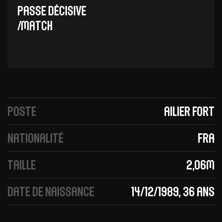
Passe décisive
/Match
Poste
Ailier fort
Nationalité
FRA
Taille
2,06m
Date de naissance
14/12/1989, 36 ans