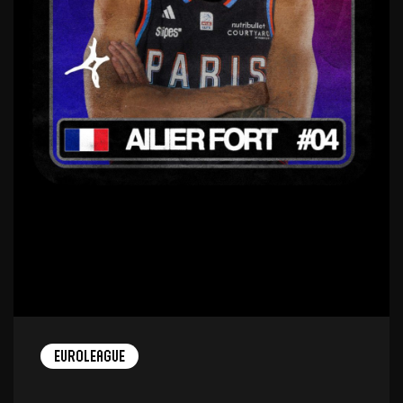
EuroLeague