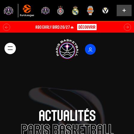
⛹️SUMMER TOUR 3×3 ⛹️‍♀️
Découvrir
Actualités
Paris Basketball