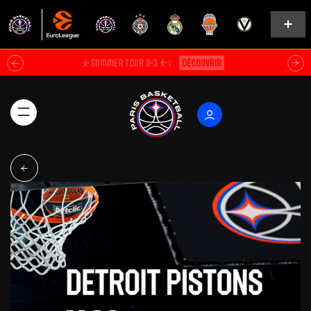
⛹️SUMMER TOUR 3×3 ⛹️‍♀️
Découvrir