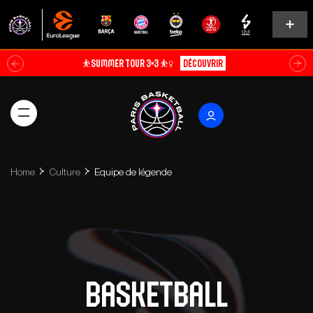
⛹️SUMMER TOUR 3×3 ⛹️‍♀️
Découvrir
Home
Culture
Equipe de légende
Basketball