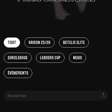
Tout
Saison 25/26
Betclic Elite
EuroLeague
Leaders Cup
News
Évènements
Rechercher