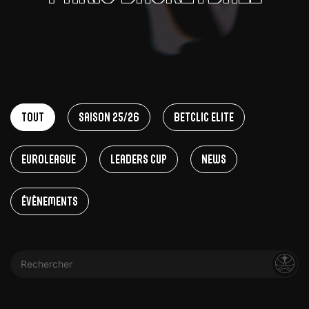
Tout
Saison 25/26
Betclic Elite
EuroLeague
Leaders Cup
News
Évènements
Rechercher