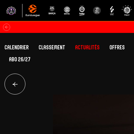
Calendrier
Classement
Actualités
Offres
ABO 26/27
Classement Betclic Elite
Offres Grand Pub
Classement EuroLeague
Offres Hospitali
Équipe Première
Section fém
Calendrier
Présentation
Effectif
Effectif
Classement Betclic Elite
Classement EuroLeague