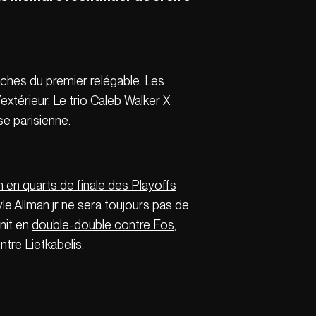
oches du premier relégable. Les
xtérieur. Le trio Caleb Walker X
se parisienne.
n en quarts de finale des Playoffs
yle Allman jr ne sera toujours pas de
init en
double-double contre Fos
,
ntre Lietkabelis
.