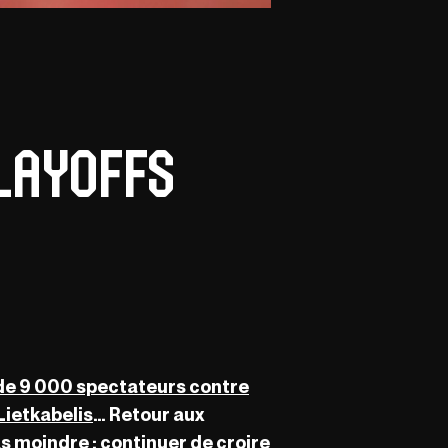
playoffs
 de 9 000 spectateurs contre
Lietkabelis
… Retour aux
as moindre : continuer de croire