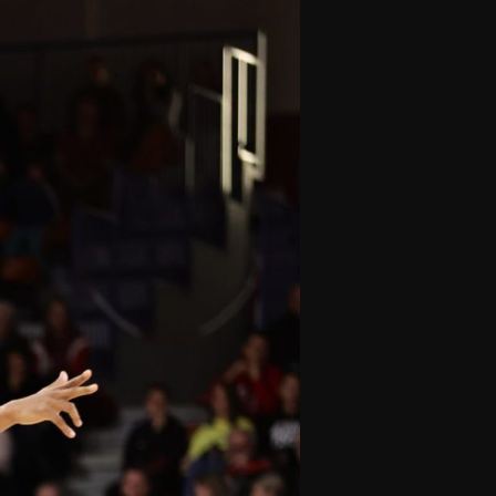
olontaires
ON RECRUTE
Contact
Partenaires
Nos partenaires
evenir partenaire
Business Club