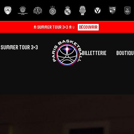
⛹️SUMMER TOUR 3×3 ⛹️‍♀️
Découvrir
SUMMER TOUR 3×3
Billetterie
Boutiqu
lic
tés
inine
Centre de Formation
Présentation
A
La vie au centre
H
Effectif
Camps
P