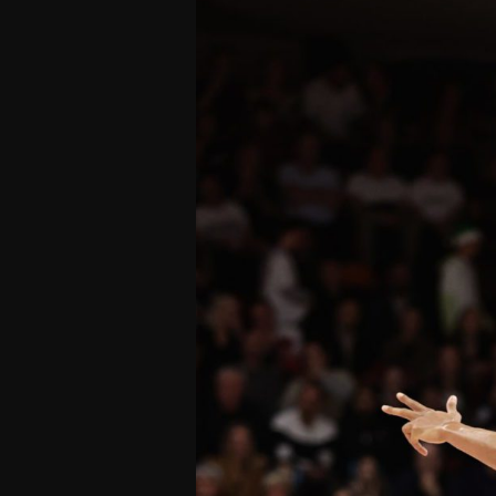
Offres Grand Public
Offres Hos
Abonnement 26/27
Courtside Club
CSE & Collectivités
Central House
Clubs & Associations
Suites
Étudiants & Écoles
FAQ
FAQ