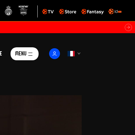
e
Menu
Le Club
ctualités
istoire
Foundation
arisii