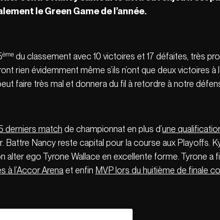
galement le Green Game de l’année.
ème
5
du classement avec 10 victoires et 17 défaites, très pr
nt rien évidemment même s’ils n’ont que deux victoires à l’e
 faire très mal et donnera du fil à retordre à notre défen
5 derniers match
de championnat en plus d’
une qualificatio
er. Battre Nancy reste capital pour la course aux Playoffs. K
on alter ego Tyrone Wallace en excellente forme. Tyrone a f
s à l’Accor Arena
et enfin
MVP lors du huitième de finale co