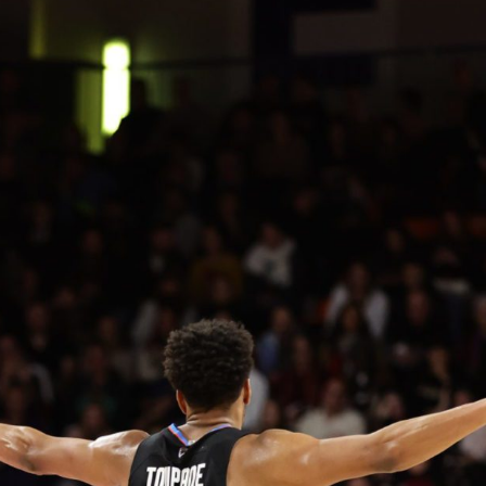
V
pitalités
Adidas Arena
Accès et informations
Arena Tour
D
Événements et séminaires
Entertainment
FAQ