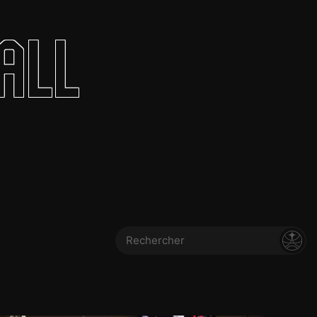
olontaires
all
ON RECRUTE
Contact
Partenaires
Nos partenaires
evenir partenaire
Business Club
Rechercher