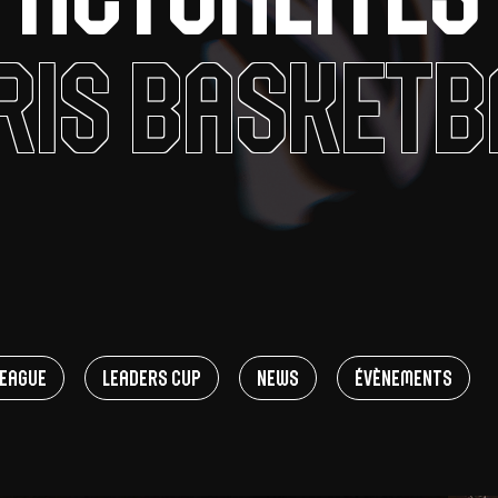
V
ris Basketb
pitalités
Adidas Arena
Accès et informations
Arena Tour
D
Événements et séminaires
Entertainment
FAQ
eague
Leaders Cup
News
Évènements