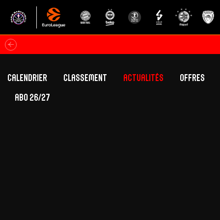
Calendrier
Classement
Actualités
Offres
ABO 26/27
Classement Betclic Elite
Offres Grand Pub
Classement EuroLeague
Offres Hospitali
Équipe Première
Section fém
Calendrier
Présentation
Effectif
Effectif
Classement Betclic Elite
Classement EuroLeague