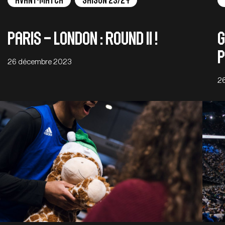
Avant-Match
Saison 23/24
Paris – London : round II !
G
P
26 décembre 2023
2