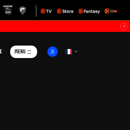
e
Menu
Le Club
ctualités
istoire
Foundation
arisii