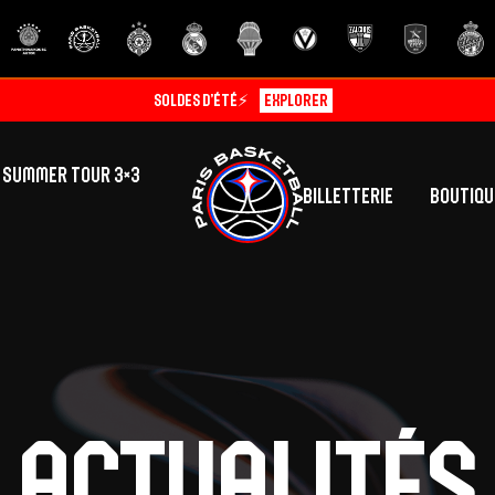
Soldes d’été⚡
Explorer
SUMMER TOUR 3×3
Billetterie
Boutiqu
lic
tés
inine
Centre de Formation
Présentation
A
La vie au centre
H
Actualités
Effectif
Camps
P