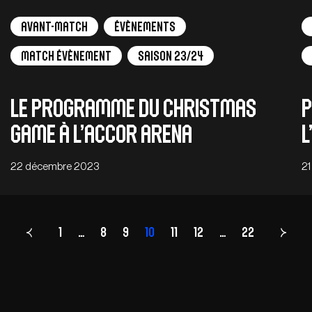
Avant-Match
Évènements
Match Évènement
Saison 23/24
Le programme du Christmas
P
Game à l’Accor Arena
l
22 décembre 2023
2
1
…
8
9
10
Page
11
12
…
22