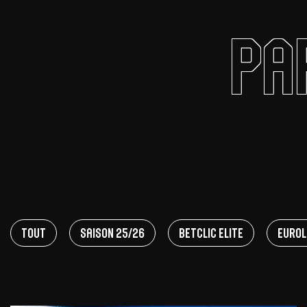
Pa
Offres Grand Public
Offres Hos
Abonnement 26/27
Courtside Club
CSE & Collectivités
Central House
Clubs & Associations
Suites
Étudiants & Écoles
FAQ
FAQ
Tout
Saison 25/26
Betclic Elite
EuroL