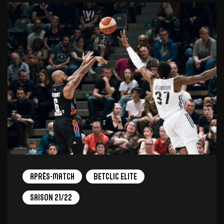
Après-match
Betclic Elite
Saison 21/22