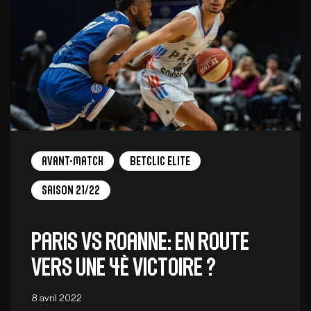
Avant-Match
Betclic Elite
Saison 21/22
Paris vs Roanne: en route
vers une 4è victoire ?
8 avril 2022