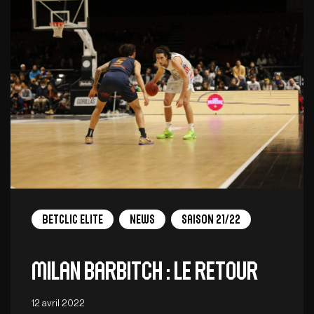
Betclic Elite
News
Saison 21/22
Milan Barbitch : le retour
12 avril 2022