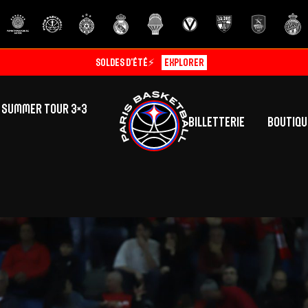
Soldes d’été⚡
Explorer
SUMMER TOUR 3×3
Billetterie
Boutiqu
lic
tés
inine
Centre de Formation
Présentation
A
La vie au centre
H
Effectif
Camps
P