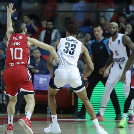
V
pitalités
Adidas Arena
Accès et informations
Arena Tour
D
Événements et séminaires
Entertainment
FAQ