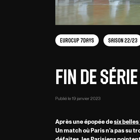
EuroCup 7Days
Saison 22/23
Fin de série
Publié le 19 janvier 2023
Après une épopée de
six belles
Un match où Paris n’a pas su tro
défaites, les Parisiens pointen