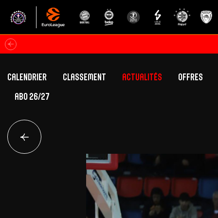
Calendrier
Classement
Actualités
Offres
ABO 26/27
Classement Betclic Elite
Offres Grand Pub
Classement EuroLeague
Offres Hospitali
Équipe Première
Section fém
Calendrier
Présentation
Effectif
Effectif
Classement Betclic Elite
Classement EuroLeague