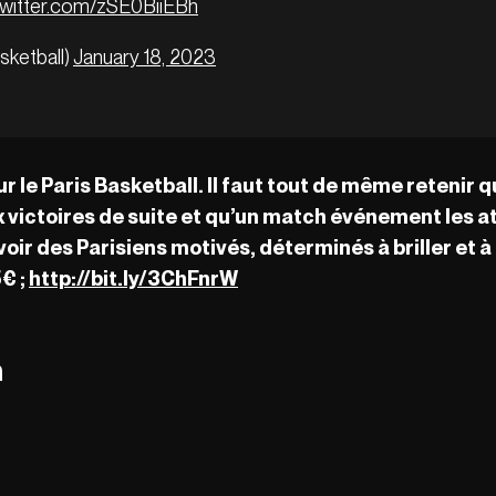
twitter.com/zSE0BiiEBh
sketball)
January 18, 2023
ur le Paris Basketball. Il faut tout de même retenir 
six victoires de suite et qu’un match événement les
voir des Parisiens motivés, déterminés à briller et 
5€ ;
http://bit.ly/3ChFnrW