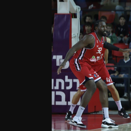
Offres Grand Public
Offres Hos
Abonnement 26/27
Courtside Club
CSE & Collectivités
Central House
Clubs & Associations
Suites
Étudiants & Écoles
FAQ
FAQ