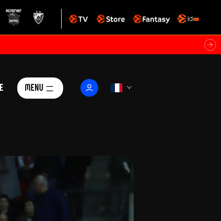
e
Menu
Le Club
ctualités
istoire
Foundation
arisii