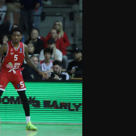
olontaires
ON RECRUTE
Contact
Partenaires
Nos partenaires
evenir partenaire
Business Club