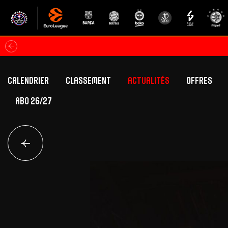
Calendrier
Classement
Actualités
Offres
ABO 26/27
Classement Betclic Elite
Offres Grand Pub
Classement EuroLeague
Offres Hospitali
Équipe Première
Section fém
Calendrier
Présentation
Effectif
Effectif
Classement Betclic Elite
Classement EuroLeague