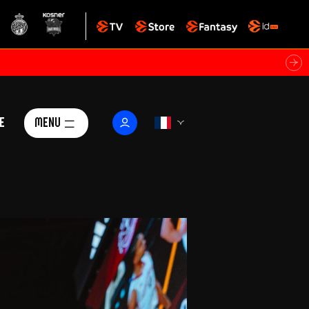
e
Menu
Le Club
ctualités
istoire
Foundation
arisii