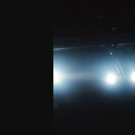
Offres Grand Public
Offres Hos
Abonnement 26/27
Courtside Club
CSE & Collectivités
Central House
Clubs & Associations
Suites
Étudiants & Écoles
FAQ
FAQ