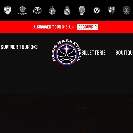
⛹️SUMMER TOUR 3×3 ⛹️‍♀️
Découvrir
SUMMER TOUR 3×3
Billetterie
Boutiqu
lic
tés
inine
Centre de Formation
Présentation
A
La vie au centre
H
Effectif
Camps
P