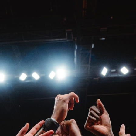
V
pitalités
Adidas Arena
Accès et informations
Arena Tour
D
Événements et séminaires
Entertainment
FAQ