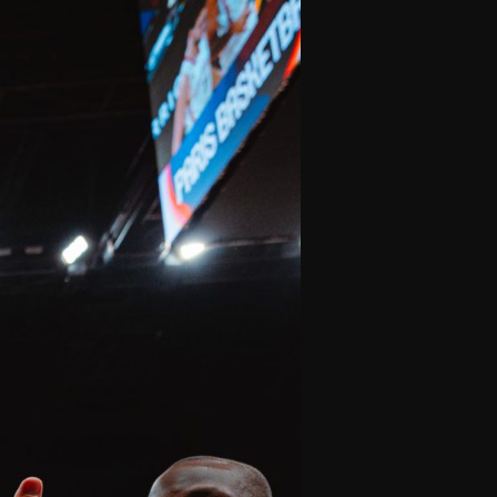
olontaires
ON RECRUTE
Contact
Partenaires
Nos partenaires
evenir partenaire
Business Club