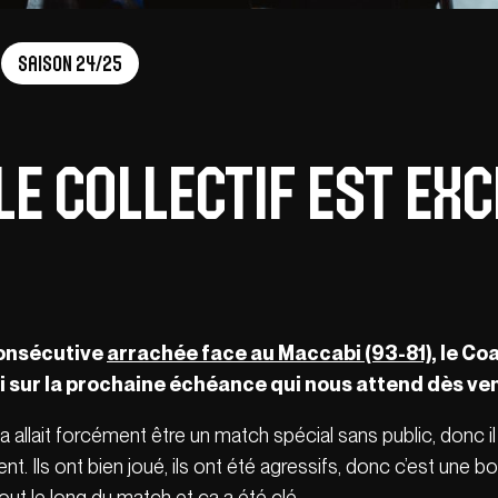
Saison 24/25
 Le collectif est ex
consécutive
arrachée face au Maccabi (93-81)
, le Co
i sur la prochaine échéance qui nous attend dès ve
e ça allait forcément être un match spécial sans public, donc il
ment. Ils ont bien joué, ils ont été agressifs, donc c’est une 
tout le long du match et ça a été clé.