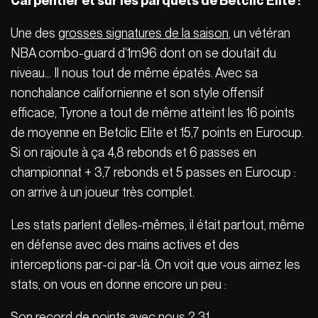
Carpentier et sur les parquets de Betclic Elite !
Une des
grosses signatures de la saison
, un vétéran
NBA combo-guard d’1m96 dont on se doutait du
niveau… Il nous tout de même épatés. Avec sa
nonchalance californienne et son style offensif
efficace, Tyrone a tout de même atteint les 16 points
de moyenne en Betclic Elite et 15,7 points en Eurocup.
Si on rajoute à ça 4,8 rebonds et 6 passes en
championnat + 3,7 rebonds et 5 passes en Eurocup :
on arrive à un joueur très complet.
Les stats parlent d’elles-mêmes, il était partout, même
en défense avec des mains actives et des
interceptions par-ci par-là. On voit que vous aimez les
stats, on vous en donne encore un peu :
Son record de points avec nous ?
31
.