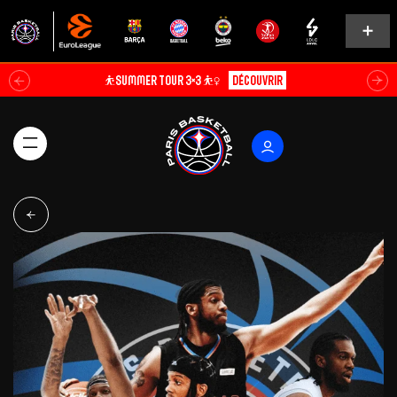
⛹️SUMMER TOUR 3×3 ⛹️‍♀️
Découvrir