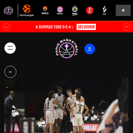
⛹️SUMMER TOUR 3×3 ⛹️‍♀️
Découvrir