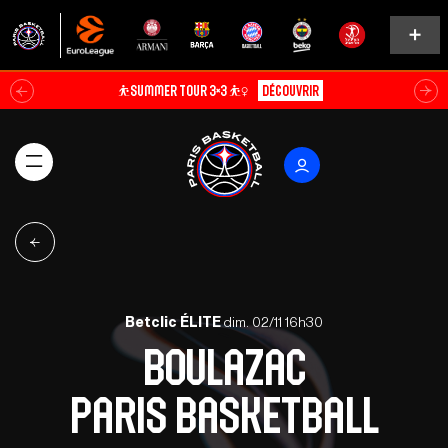
⛹️SUMMER TOUR 3×3 ⛹️‍♀️
Découvrir
Betclic ÉLITE
dim. 02/11 16h30
Boulazac
Paris Basketball