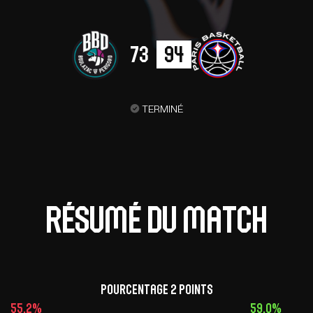
73
94
TERMINÉ
Résumé du match
pourcentage 2 points
55,2%
59,0%