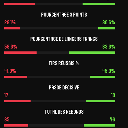
pourcentage 3 points
28,1%
30,6%
pourcentage de lancers francs
58,3%
83,3%
Tirs réussis %
41,0%
45,3%
Passe décisive
17
19
Total des rebonds
35
46