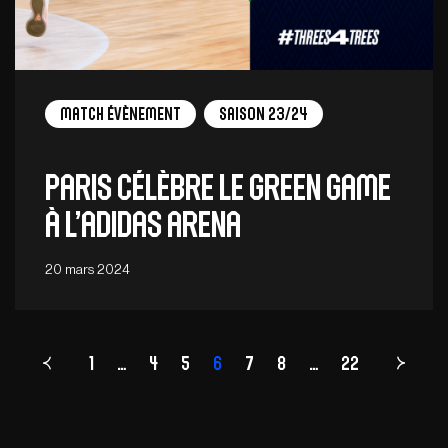
Match Évènement
Saison 23/24
Paris célèbre le green game
à l’adidas arena
20 mars 2024
1
…
4
5
6
Page
7
8
…
22