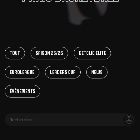
Tout
Saison 25/26
Betclic Elite
EuroLeague
Leaders Cup
News
Évènements
Rechercher