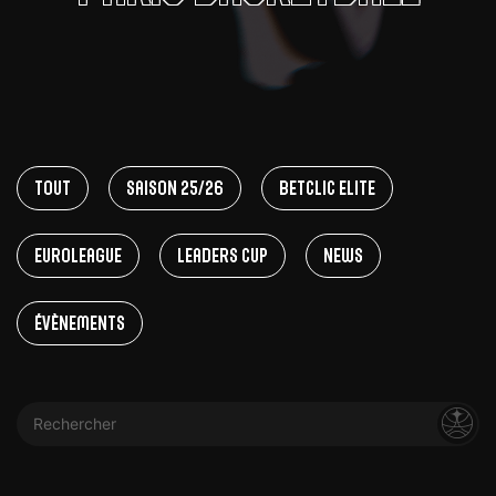
Tout
Saison 25/26
Betclic Elite
EuroLeague
Leaders Cup
News
Évènements
Rechercher