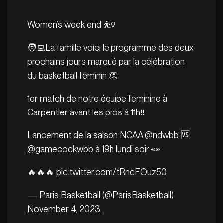
Women’s week end ⛹️‍♀️
🧑‍💻La famille voici le programme des deux
prochains jours marqué par la célébration
du basketball féminin 👏
1er match de notre équipe féminine à
Carpentier avant les pros à 11h‼️
Lancement de la saison NCAA
@ndwbb
🆚
@gamecockwbb
à 19h lundi soir 👀
🔥🔥🔥
pic.twitter.com/tRncFOuz50
— Paris Basketball (@ParisBasketball)
November 4, 2023