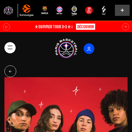
⛹️SUMMER TOUR 3×3 ⛹️‍♀️
Découvrir