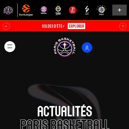
ABO EARLY BIRD 26/27🔥
Découvrir
Actualités
Paris Basketball