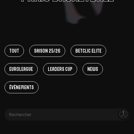
Tout
Saison 25/26
Betclic Elite
EuroLeague
Leaders Cup
News
Évènements
Rechercher