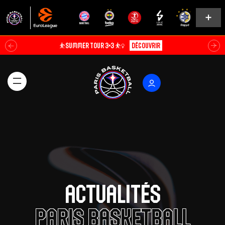
Soldes d’été⚡
Explorer
Actualités
Paris Basketball