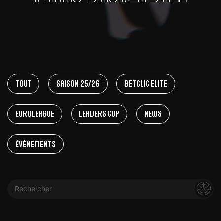
Tout
Saison 25/26
Betclic Elite
EuroLeague
Leaders Cup
News
Évènements
Rechercher