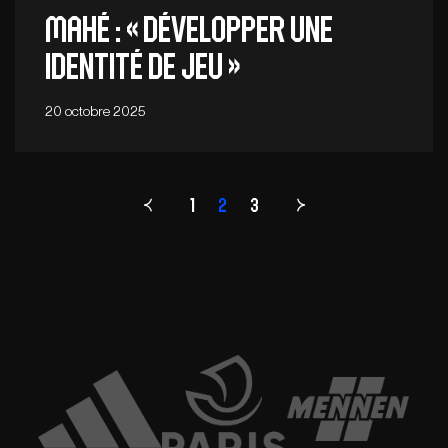
Mahé : « Développer une
identité de jeu »
20 octobre 2025
1
2
Page
3