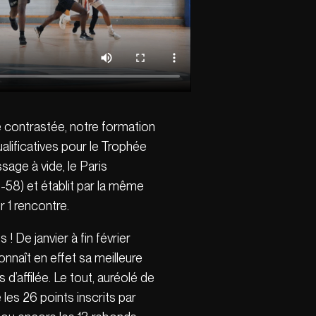
e contrastée, notre formation
alificatives pour le Trophée
age à vide, le Paris
2-58) et établit par la même
r 1 rencontre.
! De janvier à fin février
nnaît en effet sa meilleure
’affilée. Le tout, auréolé de
les 26 points inscrits par