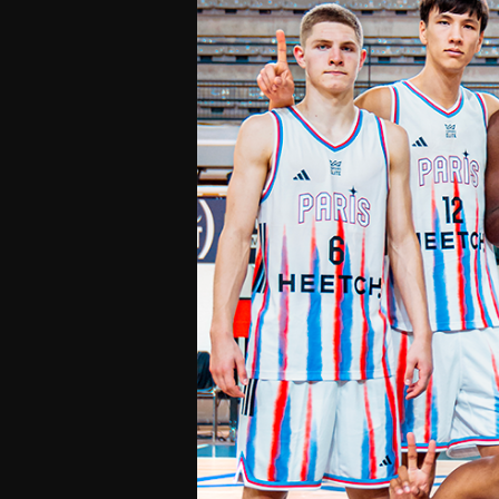
Offres Grand Public
Offres Hos
Abonnement 26/27
Courtside Club
CSE & Collectivités
Central House
Clubs & Associations
Suites
Étudiants & Écoles
FAQ
FAQ