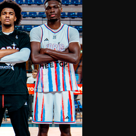
olontaires
ON RECRUTE
Contact
Partenaires
Nos partenaires
evenir partenaire
Business Club