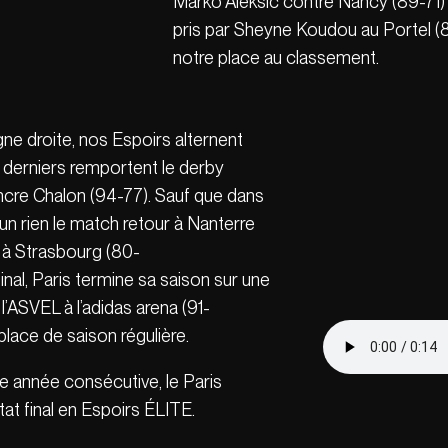
Marko Aleksic contre Nancy (89-71)
pris par Sheyne Koudou au Portel (8
notre place au classement.
gne droite, nos Espoirs alternent
es derniers remportent le derby
aincre Chalon (94-77). Sauf que dans
un rien le match retour à Nanterre
 à Strasbourg (80-
nal, Paris termine sa saison sur une
l’ASVEL à l’adidas arena (91-
place de saison régulière.
e année consécutive, le Paris
tat final en Espoirs ÉLITE.