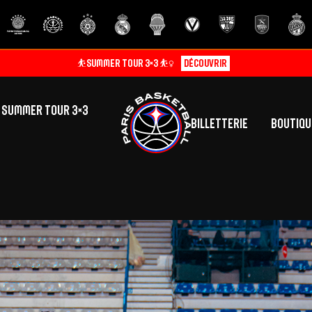
⛹️SUMMER TOUR 3×3 ⛹️‍♀️
Découvrir
SUMMER TOUR 3×3
Billetterie
Boutiqu
lic
tés
inine
Centre de Formation
Présentation
A
La vie au centre
H
Effectif
Camps
P