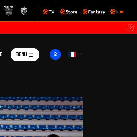
e
Menu
Le Club
ctualités
istoire
Foundation
arisii