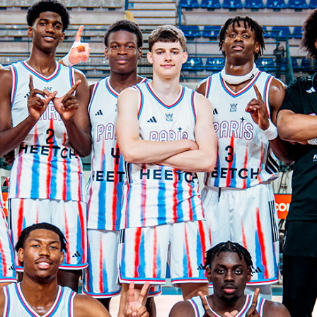
V
pitalités
Adidas Arena
Accès et informations
Arena Tour
D
Événements et séminaires
Entertainment
FAQ