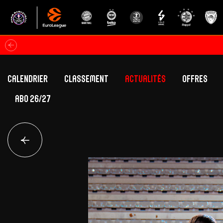
Calendrier
Classement
Actualités
Offres
ABO 26/27
Classement Betclic Elite
Offres Grand Pub
Classement EuroLeague
Offres Hospitali
Équipe Première
Section fém
Calendrier
Présentation
Effectif
Effectif
Classement Betclic Elite
Classement EuroLeague