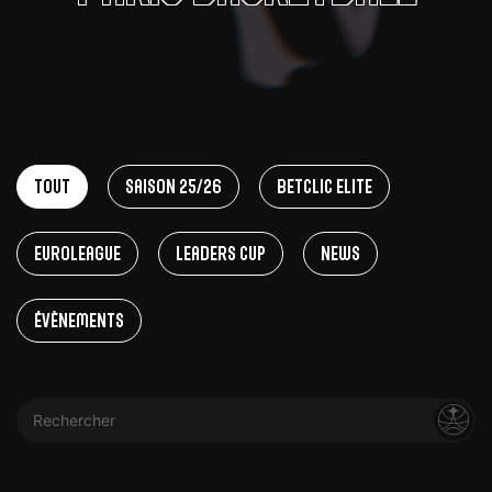
Tout
Saison 25/26
Betclic Elite
EuroLeague
Leaders Cup
News
Évènements
Rechercher