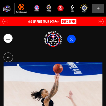
⛹️SUMMER TOUR 3×3 ⛹️‍♀️
Découvrir