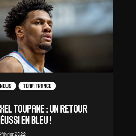
News
Team France
xel Toupane : Un retour
éussi en bleu !
 février 2022