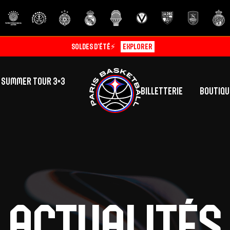
Soldes d’été⚡
Explorer
SUMMER TOUR 3×3
Billetterie
Boutiqu
lic
tés
inine
Centre de Formation
Présentation
A
La vie au centre
H
Actualités
Effectif
Camps
P