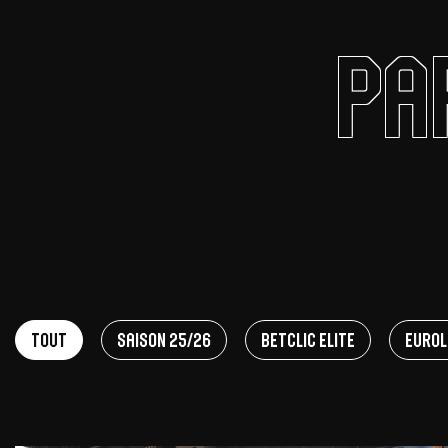
Pa
Offres Grand Public
Offres Hos
Abonnement 26/27
Courtside Club
CSE & Collectivités
Central House
Clubs & Associations
Suites
Étudiants & Écoles
FAQ
FAQ
Tout
Saison 25/26
Betclic Elite
EuroL