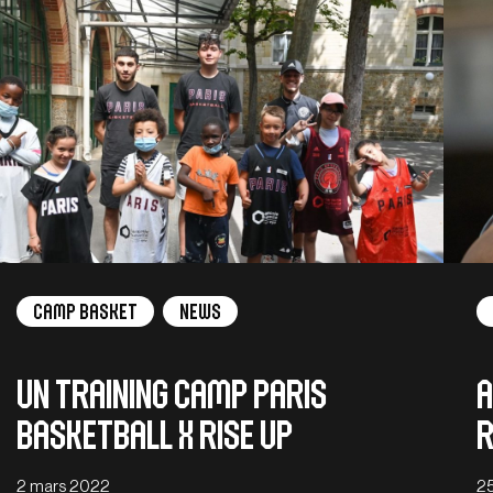
Camp Basket
News
Un training camp Paris
A
Basketball X Rise Up
r
2 mars 2022
25