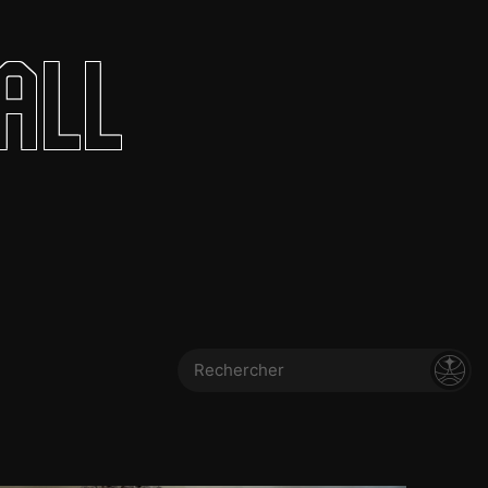
olontaires
all
ON RECRUTE
Contact
Partenaires
Nos partenaires
evenir partenaire
Business Club
Rechercher