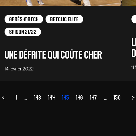
Après-match
Betclic Elite
Saison 21/22
L
d
Une défaite qui coûte cher
11
14 février 2022
1
…
143
144
145
Page
146
147
…
150