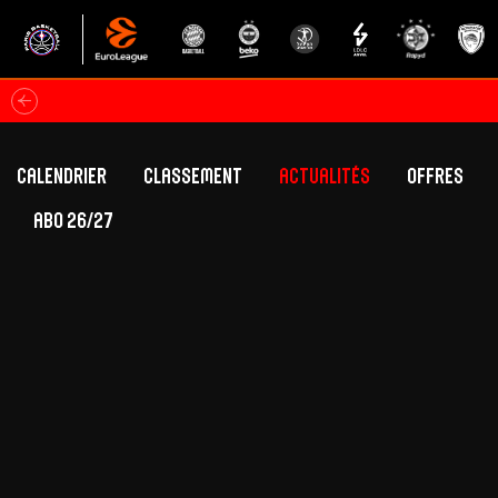
Calendrier
Classement
Actualités
Offres
ABO 26/27
Classement Betclic Elite
Offres Grand Pub
Classement EuroLeague
Offres Hospitali
Équipe Première
Section fém
Calendrier
Présentation
Effectif
Effectif
Classement Betclic Elite
Classement EuroLeague