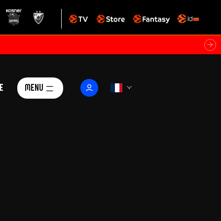
e
Menu
Le Club
ctualités
istoire
Foundation
arisii