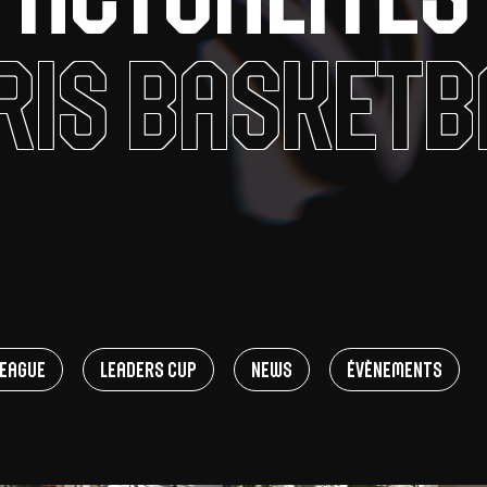
V
ris Basketb
pitalités
Adidas Arena
Accès et informations
Arena Tour
D
Événements et séminaires
Entertainment
FAQ
eague
Leaders Cup
News
Évènements