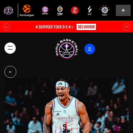
⛹️SUMMER TOUR 3×3 ⛹️‍♀️
Découvrir