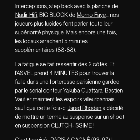
Interceptions, step back avec la planche de
Nadir Hifi
, BIG BLOCK de
Momo Faye
… nos
joueurs plus lucides font parler toute leur
supériorité physique. Mais encore une fois,
les locaux arrachent 5 minutes
supplémentaires (88-88).
La fatigue se fait ressentir des 2 côtés. Et
l’ASVEL prend 4 MINUTES pour trouver la
faille dans une forteresse parisienne gardée
par le serial conteur
Yakuba Ouattara
. Bastien
Vautier maintient les espoirs villeurbannais,
sauf que cette fois-ci
Jared Rhoden
a décidé
de mettre un terme au suspense sur un shoot
en suspension CLUTCH-ISSIME !
C’est terminé : PARIS A GAGNÉ (93-97) !