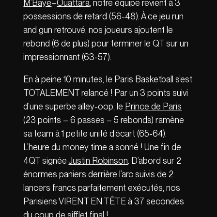
M’Baye
–
Ouattara
, notre équipe revient à 3
possessions de retard (56-48). À ce jeu run
and gun retrouvé, nos joueurs ajoutent le
rebond (6 de plus) pour terminer le QT sur un
impressionnant (63-57).
En à peine 10 minutes, le Paris Basketball s’est
TOTALEMENT relancé ! Par un 3 points suivi
d’une superbe alley-oop, le
Prince de Paris
(23 points – 6 passes – 5 rebonds) ramène
sa team à 1 petite unité d’écart (65-64).
L’heure du money time a sonné ! Une fin de
4QT signée
Justin Robinson
. D’abord sur 2
énormes paniers derrière l’arc suivis de 2
lancers francs parfaitement exécutés, nos
Parisiens VIRENT EN TÊTE à 37 secondes
du coup de sifflet final !