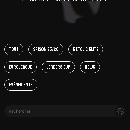
Tout
Saison 25/26
Betclic Elite
EuroLeague
Leaders Cup
News
Évènements
Rechercher