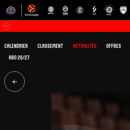
Calendrier
Classement
Actualités
Offres
ABO 26/27
Classement Betclic Elite
Offres Grand Pub
Classement EuroLeague
Offres Hospitali
Équipe Première
Section fém
Calendrier
Présentation
Effectif
Effectif
Classement Betclic Elite
Classement EuroLeague