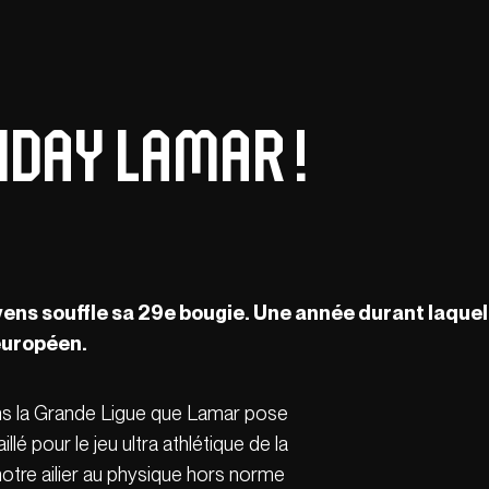
hday Lamar !
evens souffle sa 29e bougie. Une année durant laquell
européen.
ns la Grande Ligue que Lamar pose
illé pour le jeu ultra athlétique de la
tre ailier au physique hors norme