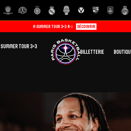
⛹️SUMMER TOUR 3×3 ⛹️‍♀️
Découvrir
SUMMER TOUR 3×3
Billetterie
Boutiqu
lic
tés
inine
Centre de Formation
Présentation
A
La vie au centre
H
Effectif
Camps
P