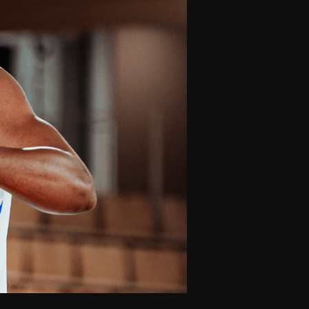
olontaires
ON RECRUTE
Contact
Partenaires
Nos partenaires
evenir partenaire
Business Club