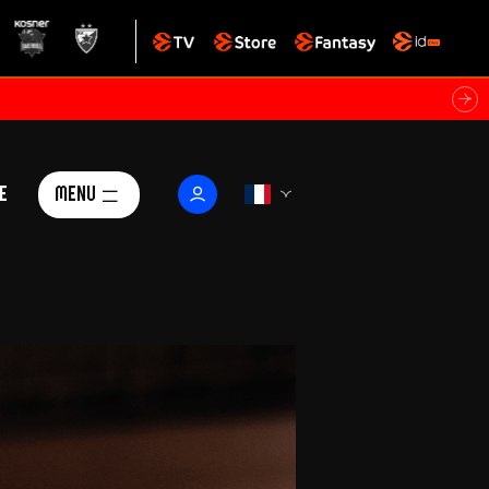
e
Menu
Le Club
ctualités
istoire
Foundation
arisii