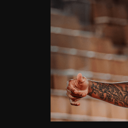
Offres Grand Public
Offres Hos
Abonnement 26/27
Courtside Club
CSE & Collectivités
Central House
Clubs & Associations
Suites
Étudiants & Écoles
FAQ
FAQ