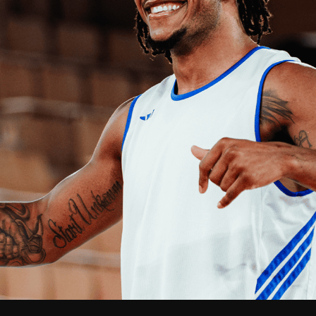
V
pitalités
Adidas Arena
Accès et informations
Arena Tour
D
Événements et séminaires
Entertainment
FAQ