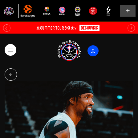
⛹️SUMMER TOUR 3×3 ⛹️‍♀️
Découvrir