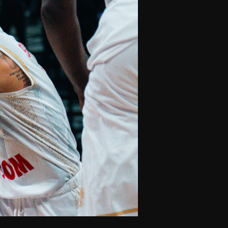
olontaires
ON RECRUTE
Contact
Partenaires
Nos partenaires
evenir partenaire
Business Club