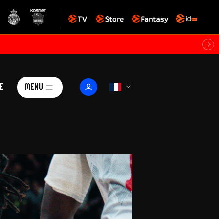
e
Menu
Le Club
ctualités
istoire
Foundation
arisii