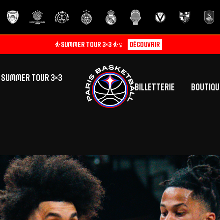
⛹️SUMMER TOUR 3×3 ⛹️‍♀️
Découvrir
SUMMER TOUR 3×3
Billetterie
Boutiqu
lic
tés
inine
Centre de Formation
Présentation
A
La vie au centre
H
Effectif
Camps
P