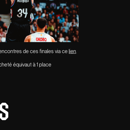
rencontres de ces finales via ce
lien
.
heté équivaut à 1 place
is