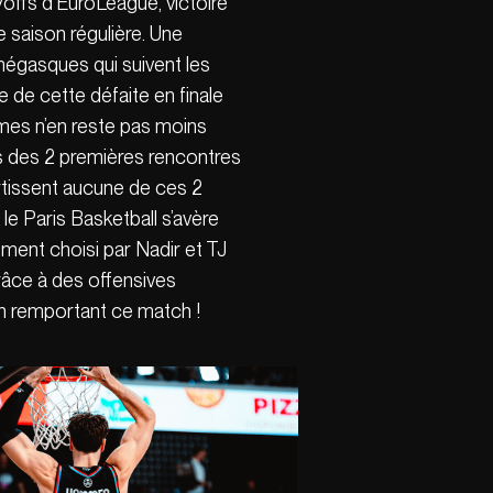
ayoffs d’EuroLeague, victoire
 saison régulière. Une
négasques qui suivent les
e de cette défaite en finale
mes n’en reste pas moins
s des 2 premières rencontres
rtissent aucune de ces 2
 le Paris Basketball s’avère
ment choisi par Nadir et TJ
râce à des offensives
en remportant ce match !