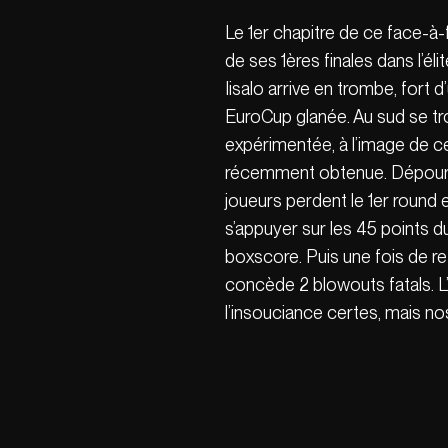
Le 1er chapitre de ce face-à-
de ses 1ères finales dans l’él
Iisalo arrive en trombe, fort 
EuroCup glanée. Au sud se 
expérimentée, à l’image de c
récemment obtenue. Dépourvu
joueurs perdent le 1er round
s’appuyer sur les 45 points du
boxscore. Puis une fois de ret
concède 2 blowouts fatals. L
l’insouciance certes, mais no