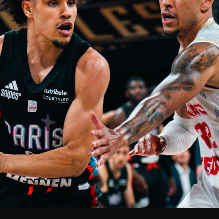
V
pitalités
Adidas Arena
Accès et informations
Arena Tour
D
Événements et séminaires
Entertainment
FAQ