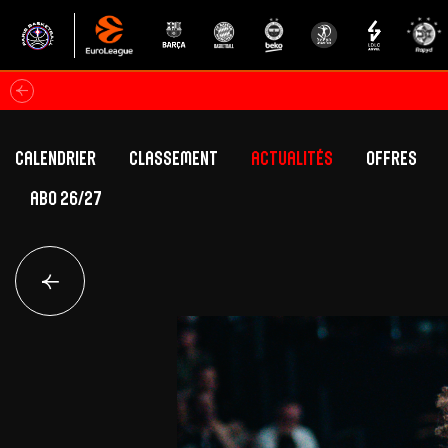
Calendrier
Classement
Actualités
Offres
ABO 26/27
Classement Betclic Elite
Offres Grand Pub
Classement EuroLeague
Offres Hospitali
Équipe Première
Section fém
Calendrier
Présentation
Effectif
Effectif
Classement Betclic Elite
Classement EuroLeague