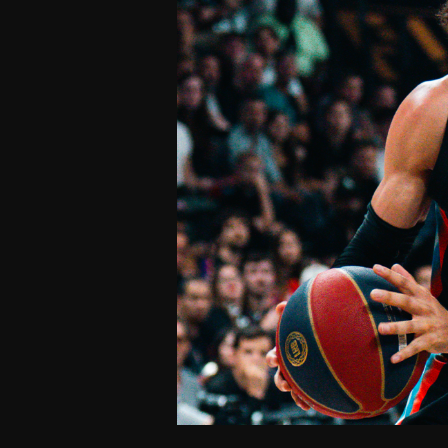
Offres Grand Public
Offres Hos
Abonnement 26/27
Courtside Club
CSE & Collectivités
Central House
Clubs & Associations
Suites
Étudiants & Écoles
FAQ
FAQ