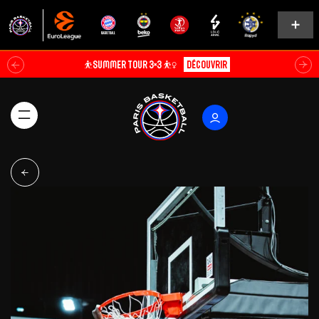
⛹️SUMMER TOUR 3×3 ⛹️‍♀️
Découvrir