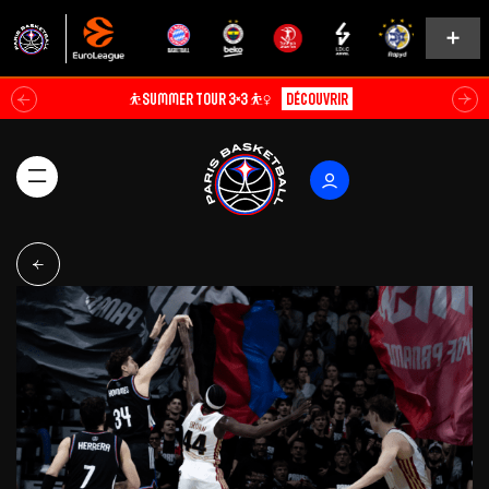
⛹️SUMMER TOUR 3×3 ⛹️‍♀️
Découvrir