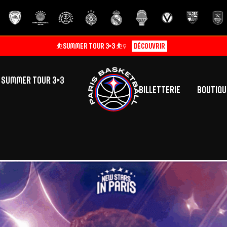
⛹️SUMMER TOUR 3×3 ⛹️‍♀️
Découvrir
SUMMER TOUR 3×3
Billetterie
Boutiqu
lic
tés
inine
Centre de Formation
Présentation
A
La vie au centre
H
Effectif
Camps
P