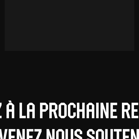
z à la prochaine r
 venez nous souteni