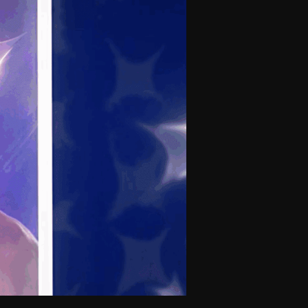
olontaires
ON RECRUTE
Contact
Partenaires
Nos partenaires
evenir partenaire
Business Club