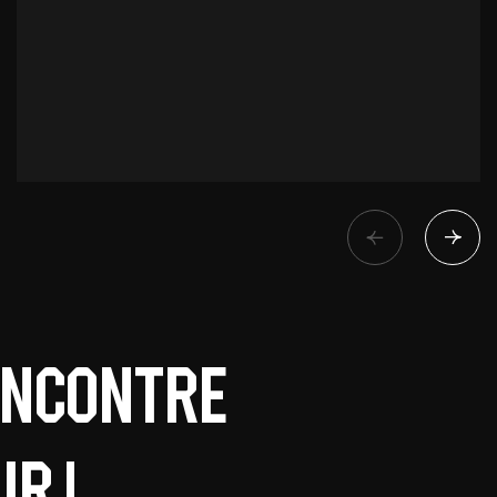
encontre
r !