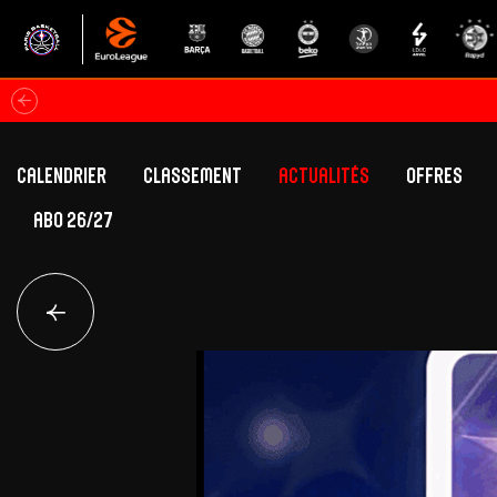
Calendrier
Classement
Actualités
Offres
ABO 26/27
Classement Betclic Elite
Offres Grand Pub
Classement EuroLeague
Offres Hospitali
Équipe Première
Section fém
Calendrier
Présentation
Effectif
Effectif
Classement Betclic Elite
Classement EuroLeague