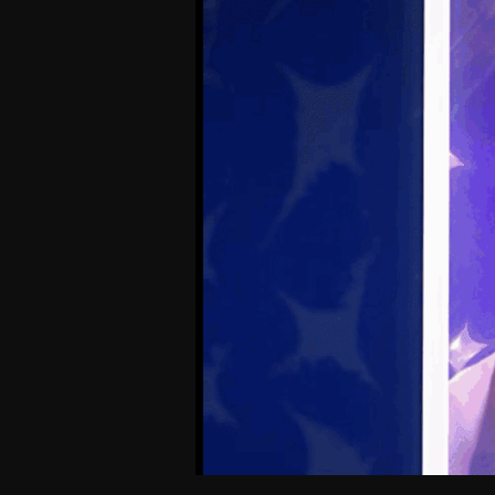
Offres Grand Public
Offres Hos
Abonnement 26/27
Courtside Club
CSE & Collectivités
Central House
Clubs & Associations
Suites
Étudiants & Écoles
FAQ
FAQ