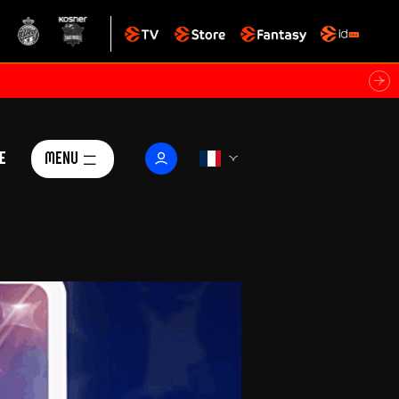
e
Menu
Le Club
ctualités
istoire
Foundation
arisii