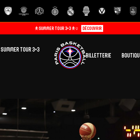
⛹️SUMMER TOUR 3×3 ⛹️‍♀️
Découvrir
SUMMER TOUR 3×3
Billetterie
Boutiqu
lic
tés
inine
Centre de Formation
Présentation
A
La vie au centre
H
Effectif
Camps
P