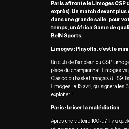
Paris affronte le Limoges CSP di
exprès). Un match devant plus d
dans une grande salle, pour vot
temps
, un
Africa Game de qual
BeIN Sports.
Limoges : Playoffs, c’est le mi
Un club de l’ampleur du CSP Limoges 
place du championnat, Limoges va po
Clasico du basket français 81-89. I
Limoges, le 15 avril, qui signera le
exploiter !
Paris : briser la malédiction
Après une
victoire 100-97 il y a qu
championnat pour enchaîner les victo