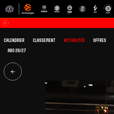
Calendrier
Classement
Actualités
Offres
ABO 26/27
Classement Betclic Elite
Offres Grand Pub
Classement EuroLeague
Offres Hospitali
Équipe Première
Section fém
Calendrier
Présentation
Effectif
Effectif
Classement Betclic Elite
Classement EuroLeague