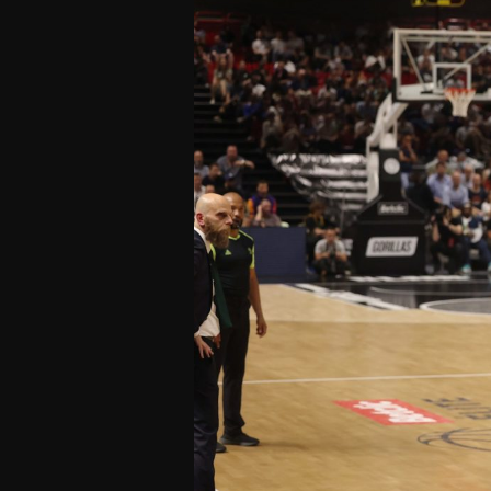
Offres Grand Public
Offres Hos
Abonnement 26/27
Courtside Club
CSE & Collectivités
Central House
Clubs & Associations
Suites
Étudiants & Écoles
FAQ
FAQ