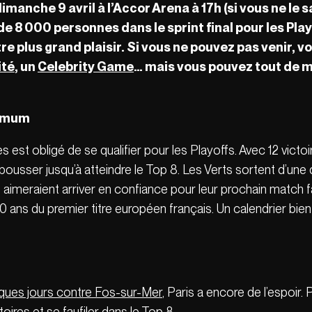
manche 9 avril à l’Accor Arena à 17h (si vous ne le s
e 8 000 personnes dans le sprint final pour les Play
re plus grand plaisir. Si vous ne pouvez pas venir, v
ité
, un
Celebrity Game
… mais vous pouvez tout de m
nimum
est obligé de se qualifier pour les Playoffs. Avec 12 victoi
usser jusqu’à atteindre le Top 8. Les Verts sortent d’une 
ls aimeraient arriver en confiance pour leur prochain matc
s 30 ans du premier titre européen français. Un calendrier bi
elques jours contre Fos-sur-Mer
, Paris a encore de l’espoir. 
ires et se faufiler dans le Top 8.