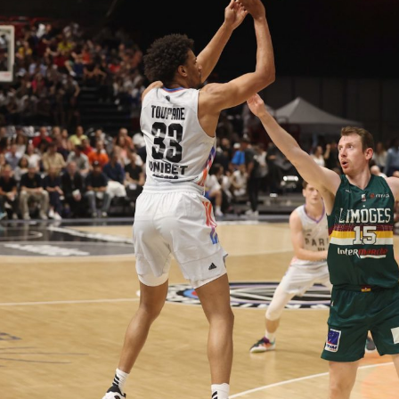
V
pitalités
Adidas Arena
Accès et informations
Arena Tour
D
Événements et séminaires
Entertainment
FAQ