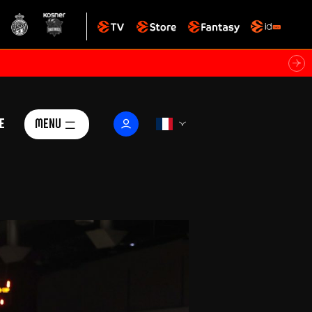
e
Menu
Le Club
ctualités
istoire
Foundation
arisii