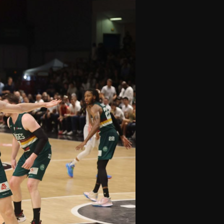
olontaires
ON RECRUTE
Contact
Partenaires
Nos partenaires
evenir partenaire
Business Club