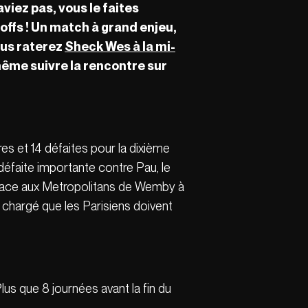
aviez pas, vous le faites
offs ! Un match à grand enjeu,
ous raterez
Sheck Wes à la mi-
ême suivre la rencontre sur
res et 14 défaites pour la dixième
défaite importante contre Pau, le
h face aux Metropolitans de Wemby à
en chargé que les Parisiens doivent
Plus que 8 journées avant la fin du