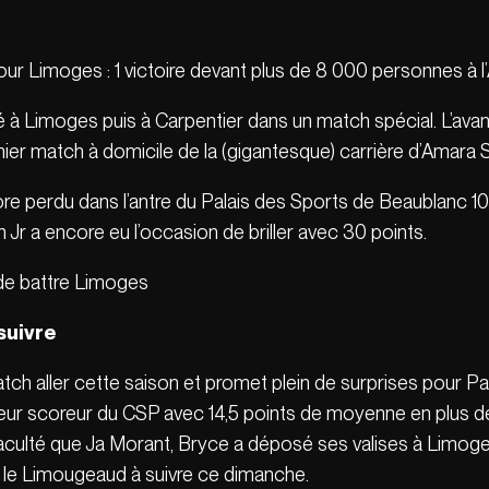
pour Limoges : 1 victoire devant plus de 8 000 personnes à l
liné à Limoges puis à Carpentier dans un match spécial. L’a
nier match à domicile de la (gigantesque) carrière d’Amara S
ore perdu dans l’antre du Palais des Sports de Beaublanc 10
 Jr a encore eu l’occasion de briller avec 30 points.
 de battre Limoges
suivre
tch aller cette saison et promet plein de surprises pour Pa
leur scoreur du CSP avec 14,5 points de moyenne en plus de 
culté que Ja Morant, Bryce a déposé ses valises à Limoges c
our le Limougeaud à suivre ce dimanche.