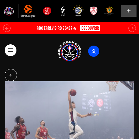
ABO EARLY BIRD 26/27🔥
Découvrir