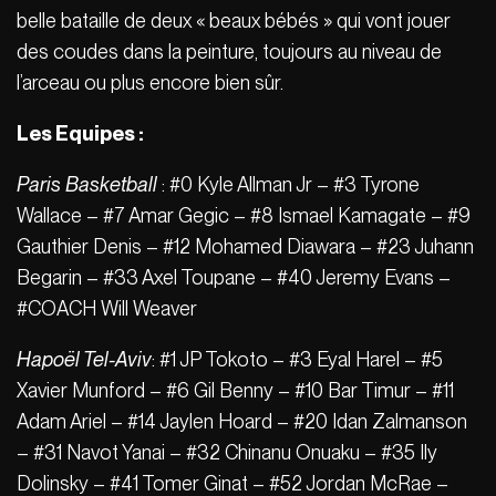
belle bataille de deux « beaux bébés » qui vont jouer
des coudes dans la peinture, toujours au niveau de
l’arceau ou plus encore bien sûr.
Les Equipes :
Paris Basketball
: #0 Kyle Allman Jr – #3 Tyrone
Wallace – #7 Amar Gegic – #8 Ismael Kamagate – #9
Gauthier Denis – #12 Mohamed Diawara – #23 Juhann
Begarin – #33 Axel Toupane – #40 Jeremy Evans –
#COACH Will Weaver
Hapoël Tel-Aviv
: #1 JP Tokoto – #3 Eyal Harel – #5
Xavier Munford – #6 Gil Benny – #10 Bar Timur – #11
Adam Ariel – #14 Jaylen Hoard – #20 Idan Zalmanson
– #31 Navot Yanai – #32 Chinanu Onuaku – #35 Ily
Dolinsky – #41 Tomer Ginat – #52 Jordan McRae –