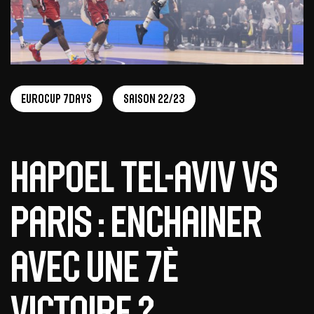
EuroCup 7Days
Saison 22/23
Hapoel Tel-Aviv vs
Paris : enchainer
avec une 7è
victoire ?