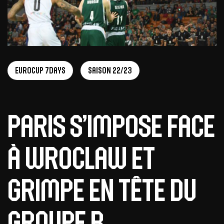
EuroCup 7Days
Saison 22/23
Paris s’impose face
à Wroclaw et
grimpe en tête du
groupe B