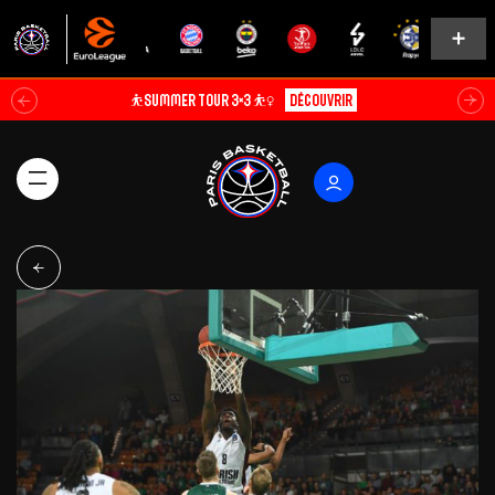
⛹️SUMMER TOUR 3×3 ⛹️‍♀️
Découvrir