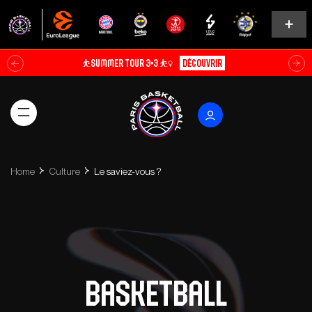
⛹️SUMMER TOUR 3×3 ⛹️‍♀️
Découvrir
Home
Culture
Le saviez-vous ?
Basketball